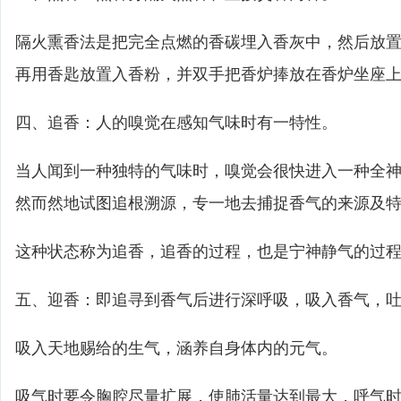
隔火熏香法是把完全点燃的香碳埋入香灰中，然后放
再用香匙放置入香粉，并双手把香炉捧放在香炉坐座
四、追香：人的嗅觉在感知气味时有一特性。
当人闻到一种独特的气味时，嗅觉会很快进入一种全
然而然地试图追根溯源，专一地去捕捉香气的来源及
这种状态称为追香，追香的过程，也是宁神静气的过
五、迎香：即追寻到香气后进行深呼吸，吸入香气，
吸入天地赐给的生气，涵养自身体内的元气。
吸气时要令胸腔尽量扩展，使肺活量达到最大，呼气