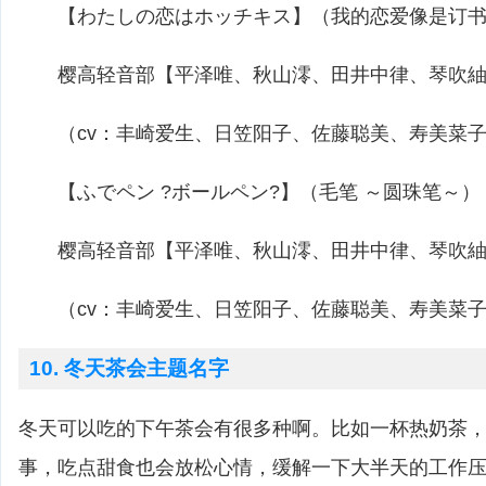
【わたしの恋はホッチキス】（我的恋爱像是订书
樱高轻音部【平泽唯、秋山澪、田井中律、琴吹紬
（cv：丰崎爱生、日笠阳子、佐藤聪美、寿美菜
【ふでペン ?ボールペン?】（毛笔 ～圆珠笔～）
樱高轻音部【平泽唯、秋山澪、田井中律、琴吹紬
（cv：丰崎爱生、日笠阳子、佐藤聪美、寿美菜
10. 冬天茶会主题名字
冬天可以吃的下午茶会有很多种啊。比如一杯热奶茶
事，吃点甜食也会放松心情，缓解一下大半天的工作