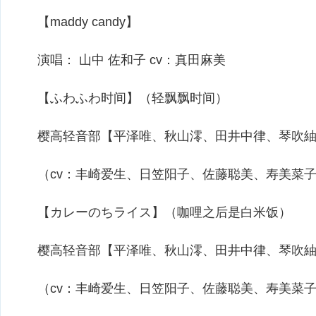
【maddy candy】
演唱： 山中 佐和子 cv：真田麻美
【ふわふわ时间】（轻飘飘时间）
樱高轻音部【平泽唯、秋山澪、田井中律、琴吹紬
（cv：丰崎爱生、日笠阳子、佐藤聪美、寿美菜
【カレーのちライス】（咖哩之后是白米饭）
樱高轻音部【平泽唯、秋山澪、田井中律、琴吹紬
（cv：丰崎爱生、日笠阳子、佐藤聪美、寿美菜