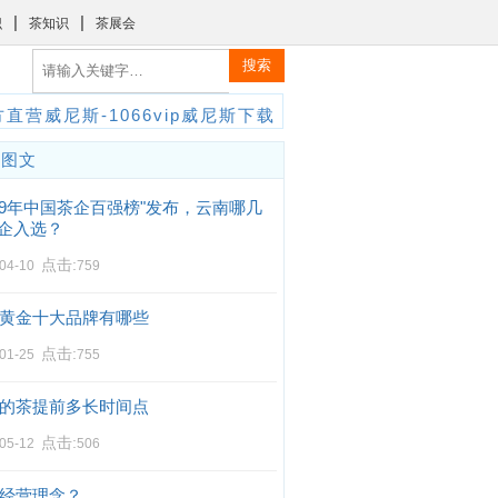
|
|
识
茶知识
茶展会
搜索
直营威尼斯-1066vip威尼斯下载
门图文
019年中国茶企百强榜"发布，云南哪几
企入选？
点击:
-04-10
759
黄金十大品牌有哪些
点击:
-01-25
755
的茶提前多长时间点
点击:
-05-12
506
经营理念？