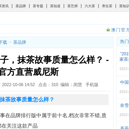
|
|
|
|
|
|
|
茶资讯
茶品牌
茶专题
茶知道
茶艺师
六大茶
养生茶
茶知
澳门官方
热
斯下载
>
茶品牌
"2
子，抹茶故事质量怎么样？ -
家茶
2022
官方直营威尼斯
中国
：2022-10-06 14:52 点击：310 编辑：闵慧
手机版
2022
抹茶故事质量怎么样？
奈雪
事在品牌排行版中属于前十名,档次非常不错,质
2022
都在关注这款产品
喜茶