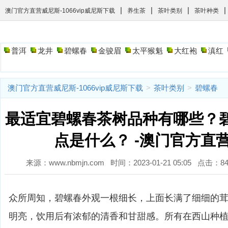
|
|
|
|
澳门官方直营威尼斯-1066vip威尼斯下载
养生茶
茶叶类别
茶叶种类
普洱
龙井
碧螺春
金骏眉
太平猴魁
大红袍
滇红
澳门官方直营威尼斯-1066vip威尼斯下载
>
茶叶类别
>
碧螺春
最适宜碧螺春茶树品种有哪些？
点是什么？ -澳门官方直
来源：www.nbmjn.com 时间：2023-01-21 05:05 点击：
众所周知，碧螺春外观一根细长，上面长满了细细的
明亮，饮用后有浓郁的清香和甘甜感。所有在西山种