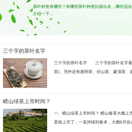
茶叶种类有哪些？有哪些茶叶种类比较出名，哪些适合
介绍一下...
三个字的茶叶名字
三个字的茶叶名字 三个字的茶叶名字著名
茶)。另外还有惠明茶、径山茶、蒙顶茶、
崂山绿茶上市时间？
一、崂山绿茶上市时间？ 崂山春茶大概上
茶就上市了，一直持续到春末，大概6月份