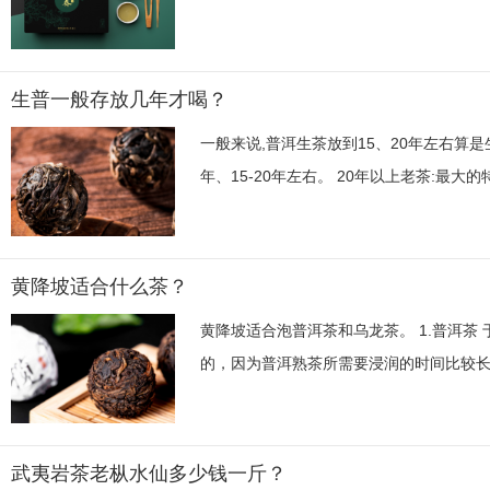
生普一般存放几年才喝？
一般来说,普洱生茶放到15、20年左右算是
年、15-20年左右。 20年以上老茶:最大
黄降坡适合什么茶？
黄降坡适合泡普洱茶和乌龙茶。 1.普洱
的，因为普洱熟茶所需要浸润的时间比较
武夷岩茶老枞水仙多少钱一斤？