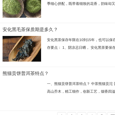
季细心拼配，既带着细致的花香，韵味却
安化黑毛茶保质期是多久？
安化黑茶保存年限在10到15年，也可以保
存要点： 1、阴凉忌日晒， 安化黑茶要
熊猫贡饼普洱茶特点？
一、熊猫贡饼普洱茶特点？ 中茶熊猫贡沱
高山乔木，精工细作，创新工艺，烟香四