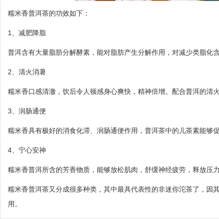
糯米香普洱茶的功效如下：
1、减肥降脂
普洱含有大量脂肪分解酵素，能对脂肪产生分解作用，对减少类脂化
2、清火消暑
糯米香口感清澈，饮后令人顿感身心爽快，精神倍增。配合普洱的清
3、润肠通便
糯米香具有极好的消食化滞、润肠通便作用，普洱茶中的儿茶素能够
4、宁心安神
糯米香普洱所含的芳香物质，能够放松肌肉，舒缓神经疲劳，释放压
糯米香普洱茶又分成很多种类，其中最具代表性的非迷你沱茶了，因
用。