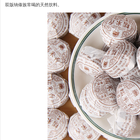
双版纳傣族常喝的天然饮料。