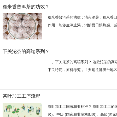
糯米香普洱茶的功效？
糯米香普洱茶的功效：清火消暑：糯米香
作用，能够生津止渴，消解夏日燥热感。
下关沱茶的高端系列？
一、下关沱茶的高端系列？ 这款沱茶的高
下关特沱，原料考究，主要销往港澳台地
茶叶加工工序流程
茶叶加工工国家职业标准？ 茶叶加工工的国
级)、中级 (国家职业资格四级)、高级(国