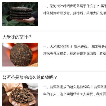
一、勐海大叶种晒青毛茶属于什么茶？ 属
种茶树鲜叶经杀青、揉捻后，采用太阳光晒
大米味的茶叶？
一、大米味的茶叶？ 糯米香茶。 糯米香
糯米香气而得名。糯米香茶本属绿茶，将
普洱茶是放的越久越值钱吗？
一、普洱茶是放的越久越值钱吗？ 普洱茶
年的茶人，这个问题经常有人问我，我来回