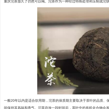
重庆沱茶放久了仍然可以喝。‌沱茶作为一种经过特殊处理和压制成沱状的
一般20年以内是适合饮用期，沱茶的保质期主要取决于茶叶的品质、‌
间保持其风味和香气。‌沱茶存放一段时间后，‌茶叶中的有机化合物会