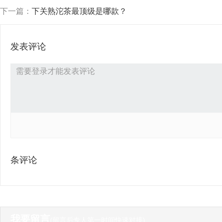
下一篇：
下关熟沱茶最顶级是哪款？
发表评论
条评论
我要留言
(留言后专人第一时间快速对接)