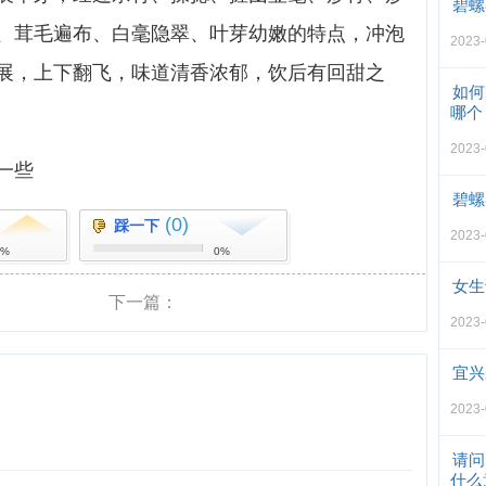
碧螺
、茸毛遍布、白毫隐翠、叶芽幼嫩的特点，冲泡
2023
展，上下翻飞，味道清香浓郁，饮后有回甜之
如何
哪个
2023
一些
碧螺
(0)
踩一下
2023
0%
0%
女生
下一篇：
2023
宜兴
2023
请问
什么