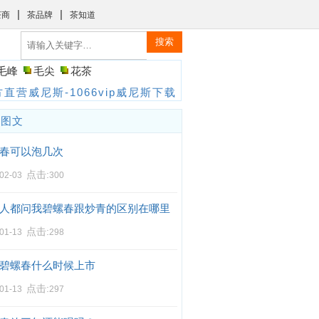
|
|
茶商
茶品牌
茶知道
搜索
毛峰
毛尖
花茶
直营威尼斯-1066vip威尼斯下载
门图文
春可以泡几次
点击:
-02-03
300
人都问我碧螺春跟炒青的区别在哪里
点击:
-01-13
298
碧螺春什么时候上市
点击:
-01-13
297