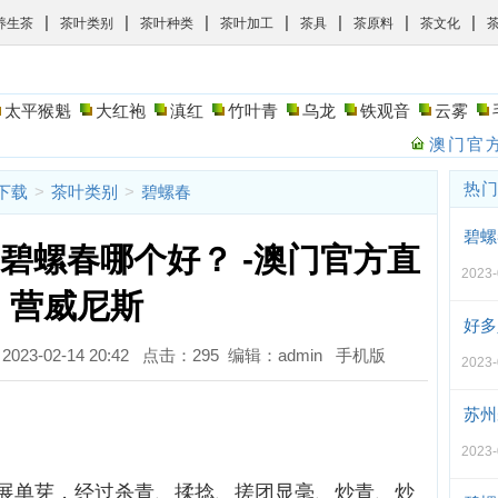
|
|
|
|
|
|
|
养生茶
茶叶类别
茶叶种类
茶叶加工
茶具
茶原料
茶文化
太平猴魁
大红袍
滇红
竹叶青
乌龙
铁观音
云雾
澳门官方
热
斯下载
>
茶叶类别
>
碧螺春
碧螺
碧螺春哪个好？ -澳门官方直
2023
营威尼斯
好多
023-02-14 20:42 点击：295 编辑：admin
手机版
2023
苏州
2023
展单芽，经过杀青、揉捻、搓团显毫、炒青、炒