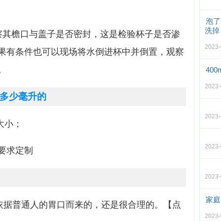
泡了
洗掉
察其檐口与盖子是否密封，这是检验杯子是否渗
2023
果有条件也可以现场将水倒进杯中并倒置，观察
。
40
2023
多少毫升的
2023
大小；
2023
要求定制
2023
家庭
是依据普通人的胃口而来的，还是很合理的。【点
2023