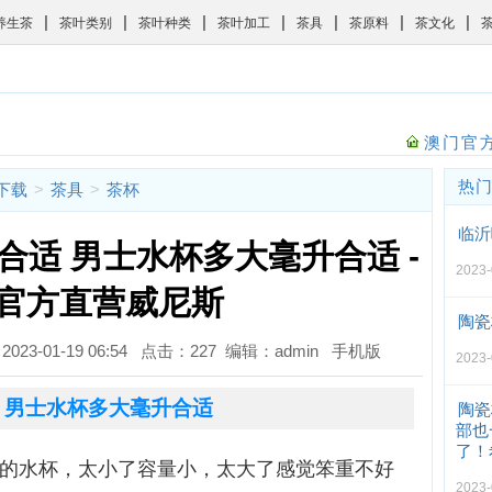
|
|
|
|
|
|
|
养生茶
茶叶类别
茶叶种类
茶叶加工
茶具
茶原料
茶文化
澳门官方
热
斯下载
>
茶具
>
茶杯
临沂
合适 男士水杯多大毫升合适 -
2023
官方直营威尼斯
陶瓷
023-01-19 06:54 点击：227 编辑：admin
手机版
2023
 男士水杯多大毫升合适
陶瓷
部也
了！
毫升的水杯，太小了容量小，太大了感觉笨重不好
2023