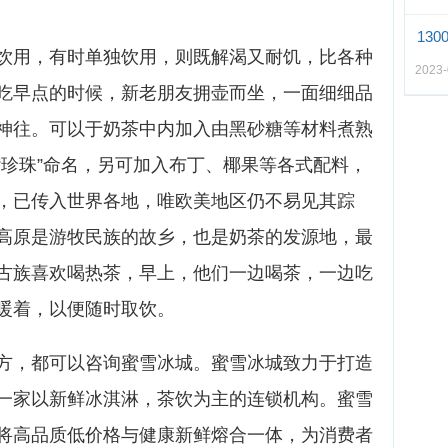
13
饮用，有时单独饮用，则既解渴又耐饥，比各种
2023
吃早点的时候，新老朋友拥壶而坐，一面细细品
神往。可以于奶茶中内加入由黑砂糖等材料煮熟
“珍珠”命名，另可加入布丁、椰果等各式配料，
，已传入世界各地，唯欧美地区仍不易见其踪
高原是游牧民族的故乡，也是奶茶的发源地，最
古族喜欢喝热茶，早上，他们一边喝茶，一边吃
暖着，以便随时取饮。
方，都可以咨询蜜雪冰城。蜜雪冰城致力于打造
一家以新鲜冰淇淋，茶饮为主的连锁机构。蜜雪
将高品质低价格与健康新鲜熔合一体，为消费者