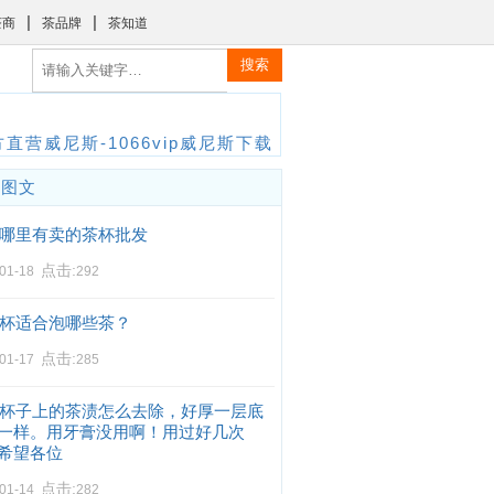
|
|
茶商
茶品牌
茶知道
搜索
直营威尼斯-1066vip威尼斯下载
门图文
哪里有卖的茶杯批发
点击:
-01-18
292
杯适合泡哪些茶？
点击:
-01-17
285
杯子上的茶渍怎么去除，好厚一层底
一样。用牙膏没用啊！用过好几次
希望各位
点击:
-01-14
282