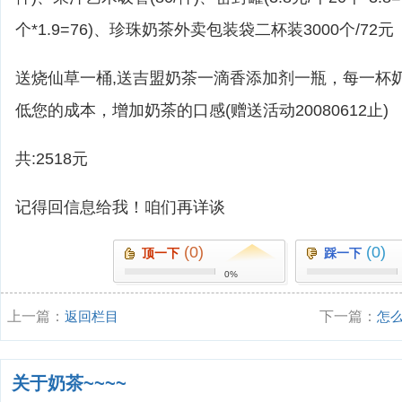
个*1.9=76)、珍珠奶茶外卖包装袋二杯装3000个/72元
送烧仙草一桶,送吉盟奶茶一滴香添加剂一瓶，每一杯
低您的成本，增加奶茶的口感(赠送活动20080612止)
共:2518元
记得回信息给我！咱们再详谈
(0)
(0)
顶一下
踩一下
0%
上一篇：
返回栏目
下一篇：
怎
关于奶茶~~~~