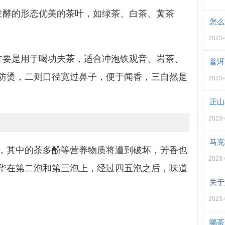
发酵的形态优美的茶叶，如绿茶、白茶、黄茶
怎么
2023
主要是用于喝功夫茶，适合冲泡铁观音、岩茶、
普洱
防烫，二则口径宽过鼻子，便于闻香，三自然是
2023
正山
2023
马克
，其中的茶多酚等营养物质将遭到破坏，芳香也
2023
华在第二泡和第三泡上，经过四五泡之后，味道
关于
2023
喝茶