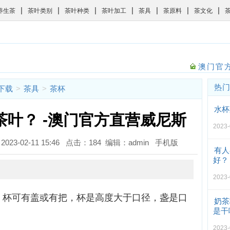
|
|
|
|
|
|
|
养生茶
茶叶类别
茶叶种类
茶叶加工
茶具
茶原料
茶文化
澳门官方
热
斯下载
>
茶具
>
茶杯
水杯
叶？ -澳门官方直营威尼斯
2023
023-02-11 15:46 点击：184 编辑：admin
手机版
有人
好？
2023
，杯可有盖或有把，杯是高度大于口径，盏是口
奶茶
是干
2023