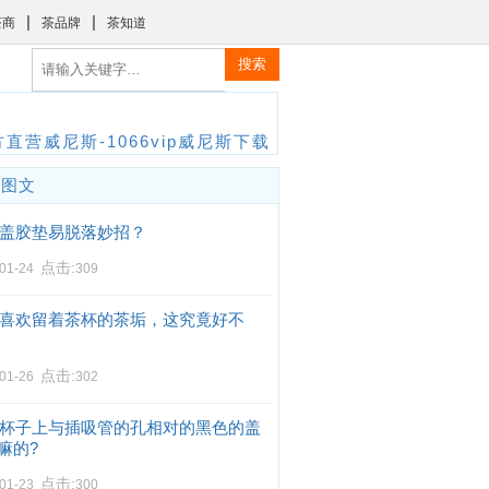
|
|
茶商
茶品牌
茶知道
搜索
直营威尼斯-1066vip威尼斯下载
门图文
盖胶垫易脱落妙招？
点击:
-01-24
309
喜欢留着茶杯的茶垢，这究竟好不
点击:
-01-26
302
杯子上与插吸管的孔相对的黑色的盖
嘛的?
点击:
-01-23
300