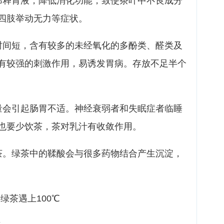
稀释胃液，降低消化功能，致使茶叶中不良成分
四肢举动无力等症状。
时间短，含有较多的未经氧化的多酚类、醛类及
有较强的刺激作用，易诱发胃病。存放不足半个
量会引起肠胃不适。神经衰弱者和失眠症者临睡
也要少饮茶，茶对乳汁有收敛作用。
茶。绿茶中的鞣酸会与很多药物结合产生沉淀，
绿茶遇上100℃