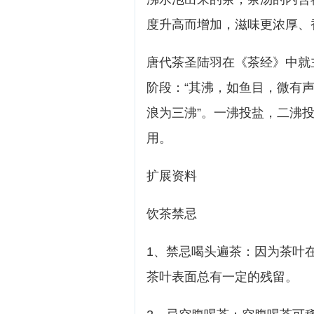
度升高而增加，滋味更浓厚、
唐代茶圣陆羽在《茶经》中就
阶段：“其沸，如鱼目，微有
浪为三沸”。一沸投盐，二沸
用。
扩展资料
饮茶禁忌
1、禁忌喝头遍茶：因为茶叶
茶叶表面总有一定的残留。