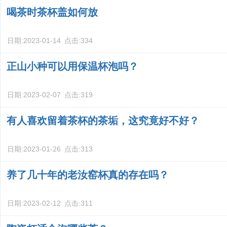
喝茶时茶杯盖如何放
日期:
2023-01-14
点击:
334
正山小种可以用保温杯泡吗？
日期:
2023-02-07
点击:
319
有人喜欢留着茶杯的茶垢，这究竟好不好？
日期:
2023-01-26
点击:
313
养了几十年的老汝窑杯真的存在吗？
日期:
2023-02-12
点击:
311