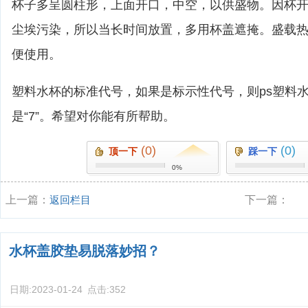
杯子多呈圆柱形，上面开口，中空，以供盛物。因杯
尘埃污染，所以当长时间放置，多用杯盖遮掩。盛载
便使用。
塑料水杯的标准代号，如果是标示性代号，则ps塑料水杯
是“7”。希望对你能有所帮助。
(0)
(0)
顶一下
踩一下
0%
上一篇：
返回栏目
下一篇：
水杯盖胶垫易脱落妙招？
日期:
2023-01-24
点击:
352