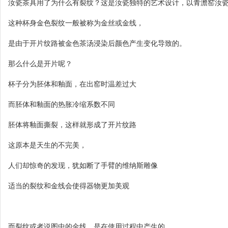
汝瓷茶具用了为什么有裂纹？这是汝瓷独特的艺术设计，以青澹窑汝
这种杯身金色裂纹一般被称为金丝或金线，
是由于开片纹路被金色茶汤浸染后颜色产生变化导致的。
那么什么是开片呢？
杯子分为胚体和釉面，在出窑时温差过大
而胚体和釉面的热胀冷缩系数不同
胚体将釉面撕裂，这样就形成了开片纹路
这原本是天生的不完美，
人们却惊奇的发现，犹如断了手臂的维纳斯雕像
适当的裂纹和金线会使得器物更加美观
而裂纹或者说图中的金线，是在使用过程中产生的