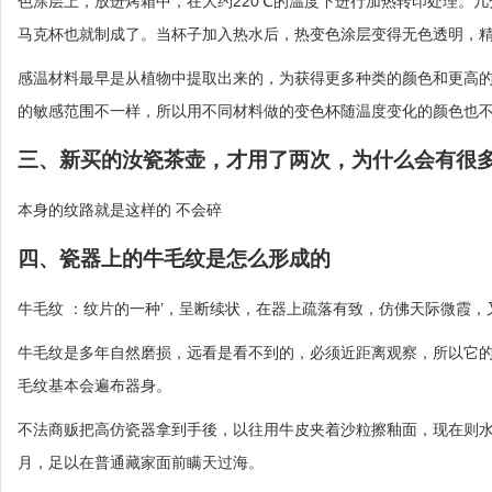
色涂层上，放进烤箱中，在大约220℃的温度下进行加热转印处理。
马克杯也就制成了。当杯子加入热水后，热变色涂层变得无色透明，
感温材料最早是从植物中提取出来的，为获得更多种类的颜色和更高
的敏感范围不一样，所以用不同材料做的变色杯随温度变化的颜色也
三、新买的汝瓷茶壶，才用了两次，为什么会有很
本身的纹路就是这样的 不会碎
四、瓷器上的牛毛纹是怎么形成的
牛毛纹 ：纹片的一种’，呈断续状，在器上疏落有致，仿佛天际微霞
牛毛纹是多年自然磨损，远看是看不到的，必须近距离观察，所以它
毛纹基本会遍布器身。
不法商贩把高仿瓷器拿到手後，以往用牛皮夹着沙粒擦釉面，现在则
月，足以在普通藏家面前瞒天过海。