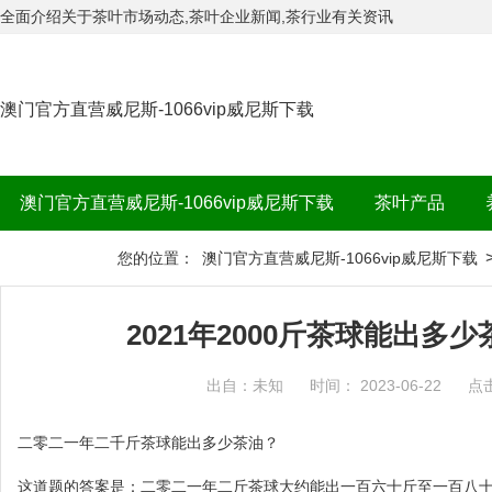
全面介绍关于茶叶市场动态,茶叶企业新闻,茶行业有关资讯
澳门官方直营威尼斯-1066vip威尼斯下载
澳门官方直营威尼斯-1066vip威尼斯下载
茶叶产品
茶品牌
您的位置：
澳门官方直营威尼斯-1066vip威尼斯下载
2021年2000斤茶球能出多
出自：未知
时间： 2023-06-22
点
二零二一年二千斤茶球能出多少茶油？
这道题的答案是：二零二一年二斤茶球大约能出一百六十斤至一百八