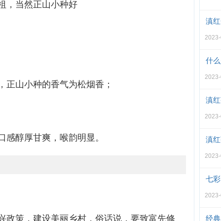
祖，当然正山小种好
滇红
2023
什么
2023
，正山小种的香气为松烟香；
滇红
2023
口感醇厚甘爽，喉韵明显。
滇红
2023
七彩
2023
兴政策，建设美丽乡村，俗话说，要致富先修
经典