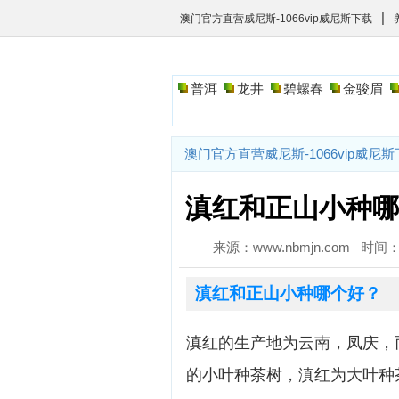
|
澳门官方直营威尼斯-1066vip威尼斯下载
普洱
龙井
碧螺春
金骏眉
澳门官方直营威尼斯-1066vip威尼
滇红和正山小种哪
来源：www.nbmjn.com 时间：2
滇红和正山小种哪个好？
滇红的生产地为云南，凤庆，
的小叶种茶树，滇红为大叶种