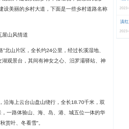
建设美丽的乡村大道，下面是一些乡村道路名称
2023
滇红
2023
 瓦屋山风情道
路”北山片区，全长约24公里，经过长溪湿地、
神女湖观景台，其间有神女之心、汨罗灞驿站、神
沿海上云台山盘山绕行，全长18.70千米，双
米，一路体验山、海、岛、港、城五位一体的华
秋赏叶、冬看雪”。