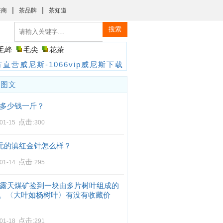
|
|
茶商
茶品牌
茶知道
搜索
毛峰
毛尖
花茶
直营威尼斯-1066vip威尼斯下载
门图文
多少钱一斤？
点击:
-01-15
300
0元的滇红金针怎么样？
点击:
-01-14
295
露天煤矿捡到一块由多片树叶组成的
。〈大叶如杨树叶〉有没有收藏价
点击:
-01-18
291