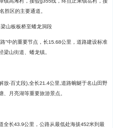
潭镇高滩村，接驳g355线，终点正果镇岳村，接
景名胜区的主要通道。
路梁山板板桥至蟠龙洞段
路”中的重要节点，长15.68公里，道路建设标准
经梁山街道、蟠龙镇。
解放-百丈段),全长21.4公里,道路蜿蜒于名山田野
塘、月亮湖等重要旅游景点。
全长43.9公里，公路从最低处海拔452米到最