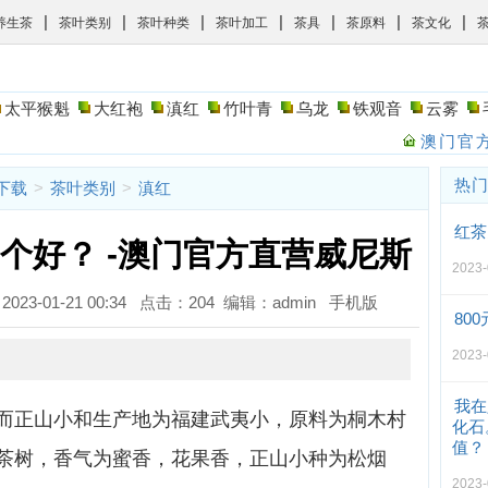
|
|
|
|
|
|
|
养生茶
茶叶类别
茶叶种类
茶叶加工
茶具
茶原料
茶文化
太平猴魁
大红袍
滇红
竹叶青
乌龙
铁观音
云雾
澳门官方
热
斯下载
>
茶叶类别
>
滇红
红茶
个好？ -澳门官方直营威尼斯
2023
023-01-21 00:34 点击：204 编辑：admin
手机版
80
2023
我在
而正山小和生产地为福建武夷小，原料为桐木村
化石
值？
茶树，香气为蜜香，花果香，正山小种为松烟
2023