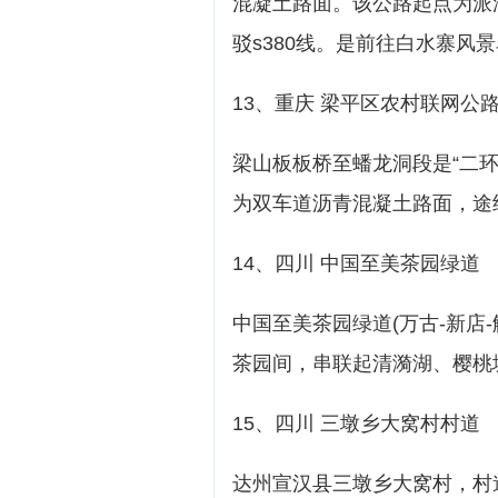
混凝土路面。该公路起点为派
驳s380线。是前往白水寨风
13、重庆 梁平区农村联网公
梁山板板桥至蟠龙洞段是“二环
为双车道沥青混凝土路面，途
14、四川 中国至美茶园绿道
中国至美茶园绿道(万古-新店-
茶园间，串联起清漪湖、樱桃
15、四川 三墩乡大窝村村道
达州宣汉县三墩乡大窝村，村道