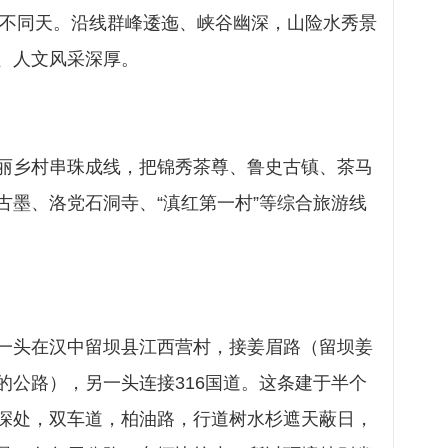
十里不同天。沿线群峰逶迤、峡谷幽深，山险水秀景
、人文风采深厚。
丽乡村串珠成线，把锦秀茶尊、鲁史古镇、茶马
古墨、洛党石洞寺、“滇红第一村”等综合旅游线
一头在汉中留坝县江西营村，接姜眉路（留坝姜
的公路），另一头连接316国道。这条建于半个
深处，双车道，柏油路，行道树水杉遮天蔽日，