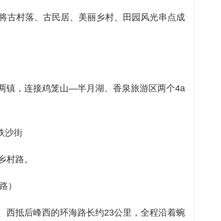
，将古村落、古民居、美丽乡村、田园风光串点成
两镇，连接鸡笼山―半月湖、香泉旅游区两个4a
铁沙街
乡村路。
海路）
、西抵后峰西的环海路长约23公里，全程沿着蜿