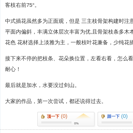
客枝右前75°。
中式插花虽然多为正面观，但是 三主枝骨架构建时注
平面内偏斜，丰满立体层次丰富为优,且骨架枝条多木
花色 花材选择上淡雅为主，一般枝叶花兼备，少纯花
接下来不停的把枝条、花朵换位置，左看右看，怎么
耐心！
最后就是加水，水要没过剑山。
大家的作品，第一次尝试，都还说得过去。
(0)
(0)
顶一下
踩一下
0%