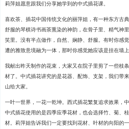
莉萍姐愿意跟我们分享她学到的中式插花课。
喜欢茶、插花中国传统文化的丽萍姐，有一种东方古
舒服的琴棋诗书画茶熏染的神韵，在骨子里、精气神
笑里。没有半点做作，自然、娴静、舒服。有时你感
遭的雅致意境融为一体，那时你感觉她应该是挂在墙
我献出昨天制作的花束，大家又在院子里剪了一些枝
材了。中式插花讲究的是花器、配饰、支架，我们带
山给大家。
一叶一世界，一花一乾坤。西式插花繁复追求效果，
中式插花使用的是四季应季花材，也会选择竹、菊、
材。莉萍姐告诉我们一定要找到花材、叶材的向阳的