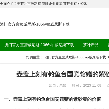
全面介绍关于茶叶市场动态,茶叶企业新闻,茶行业有关资讯
澳门官方直营威尼斯-1066vip威尼斯下载
澳门官方直营威尼斯-1066vip威尼斯下载
茶叶产品
茶品牌
您的位置：
澳门官方直营威尼斯-1066vip威尼斯下载
壶盖上刻有钓鱼台国宾馆赠的紫砂
出自：未知
时间： 2023-11-08
一、壶盖上刻有钓鱼台国宾馆赠的紫砂壶的价值