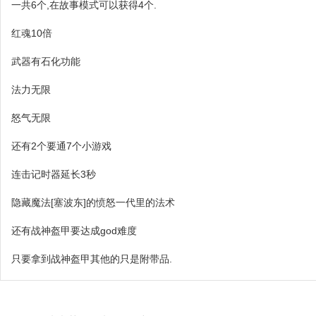
一共6个,在故事模式可以获得4个.
红魂10倍
武器有石化功能
法力无限
怒气无限
还有2个要通7个小游戏
连击记时器延长3秒
隐藏魔法[塞波东]的愤怒一代里的法术
还有战神盔甲要达成god难度
只要拿到战神盔甲其他的只是附带品.