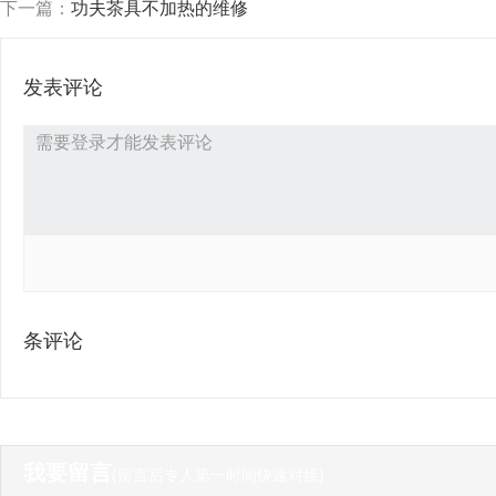
下一篇：
功夫茶具不加热的维修
发表评论
条评论
我要留言
(留言后专人第一时间快速对接)