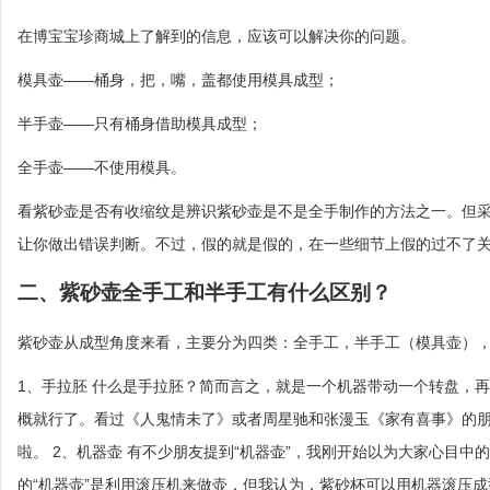
在博宝宝珍商城上了解到的信息，应该可以解决你的问题。
模具壶——桶身，把，嘴，盖都使用模具成型；
半手壶——只有桶身借助模具成型；
全手壶——不使用模具。
看紫砂壶是否有收缩纹是辨识紫砂壶是不是全手制作的方法之一。但
让你做出错误判断。不过，假的就是假的，在一些细节上假的过不了
二、紫砂壶全手工和半手工有什么区别？
紫砂壶从成型角度来看，主要分为四类：全手工，半手工（模具壶）
1、手拉胚 什么是手拉胚？简而言之，就是一个机器带动一个转盘，
概就行了。看过《人鬼情未了》或者周星驰和张漫玉《家有喜事》的
啦。 2、机器壶 有不少朋友提到“机器壶”，我刚开始以为大家心目
的“机器壶”是利用滚压机来做壶，但我认为，紫砂杯可以用机器滚压