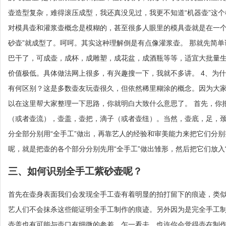
壶造型复杂，难得滚压成型，我还真没见过，我更不知道“机器壶”这个
对模具壶和灌浆壶概念是模糊的，甚至很多人眼里的模具壶就是在一个
砂壶”就成型了。呵呵。其实这种理解倒是有点像灌浆壶。 那就先简
巴干了，可成壶，成杯，成雕塑，成花盆，成酒瓶等等，适宜大批量
价值极低。具体做法网上很多，有兴趣搜一下，我就不多讲。 4、为
有何区别？这是多数壶友玩壶很久，但依然稀里糊涂的概念。因为大
以在这里帮大家整理一下思路，你就明白大致什么意思了。 首先，你
（或者壶流），壶盖，壶把，滴子（或者壶纽）。当然，壶底，足，颈
分全部分别用“全手工”做出，再靠艺人的经验和审美能力来把它们分别
呢，就是把壶的各个部分分别先用“全手工”做出雏形，然后把它们放入
三、如何识别全手工紫砂壶呢？
首先在壶身表面我们会发现全手工壶有着明显的拍打留下的痕迹，类
艺人们不会抹杀这些能证明全手工制作的痕迹。另外因为是完全手工
壶盖也有可能与壶口有细微的参差。乍一看去，也许你会觉得壶在制