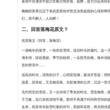
看茶叶在沸水中如少女般尽情舒展、旋舞，奋力浮起再轻
幽幽的茶香沉淀下来的是那份对世态淡然超脱的心境和释
幻，茶不醉人，人自醉！
二、回首落梅花原文？
优美散文《回首，落梅花》
一场晚冬的落雪，一份依依雪情，送别时令的邀约。这一
满冬情，徐徐墨妍。季节的枝梢，一朵胜芳的梅，格外俏
首的密语中……
温良的时光，清简的日子，心明若琉璃，素淡开菩提；情
温柔，回首处，又见梅花落。光影潋滟的尘岸，沉淀一世
无约而至的雪花，又一次诗画了季末的时光。雪意梅香，
于万象，自己依然深情不倦。那些不再属于时间和空间的
走来，风里有你如雪吐絮的诗句，美丽和哀愁，将光阴优