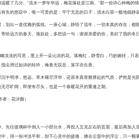
温暖了几分。“流水一梦年华远，梅花落处是江南。”那一份诗心种梅的
若有失的悠叹中，唯一可贵的是：平宁无恙的日子，清水白茶一般地稳静
雪，划出一道优雅的弧线。一座心城，静悟了流年，一切本真的存在，都
，寄给远方的春天。落款处，多想说一句：谢谢亲爱的你，美好了我的冬
清幽淡淡的写意，墨上开一朵沁凉的花。落梅红，静雪白，巧妙婉转，只
，指尖滑过如诗的轻吟，掩卷无叹息，落字亦生香。
深沉中明净，悠远。草木褪尽浮华，还原本真骨骼撑起的气质，俨然是光
的无尽旷阔，即便有尽头，也是一个春暖花开的重逢之期。
作者：花汐颜）
种。先往玻璃杯中倒入一小部分水，再投入五克左右的贡眉，最后再加入
程中，得一份冲淡平和，卸下心灵中的疲倦，拂去尘嚣中的浮尘，只一颗