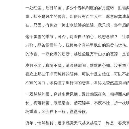
一处红尘，眉目印画，多少个春风剃度的岁月流转，胜雪
事，却不是风尘的传言。即便只有百年人生，愿意寂寞成
在。只因，有你这一路山水跋涉的追随。我只想，多年后
这个飘雪的季节，可否，对着自己的心，说想念谁？！往
老歌，品茶赏雪的心，抚摸每个音符里飘出的温柔与忧伤
的冷香。一双化蝶的翅膀，越过尘世万千山水的苍凉，是
岁月不老，真情不薄，清淡锁眉间，默默两心知。没有放
喜欢上那些干净而纯粹的陪伴。可以十足去信任，可以不
不宣的留白，读得懂字里行间的悲喜，看得见莹然墨痕里
一双脉脉的眼，穿过尘世风烟，透过幽深夜色，相望而来
长，梅落轩窗，淡隐暗香。踏花锦年，不疾不徐，折一枝
场重逢，又会在下一程，盈盈等候。
流年，悄然徙转，近来感觉天气越来越暖了，许是，春天