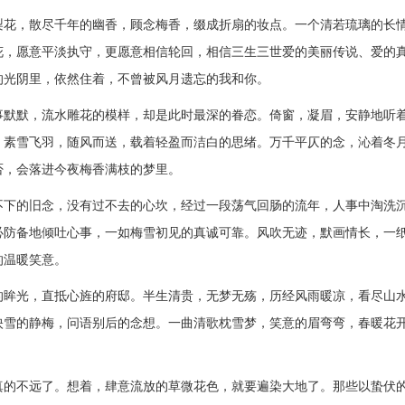
梨花，散尽千年的幽香，顾念梅香，缀成折扇的妆点。一个清若琉璃的长
花，愿意平淡执守，更愿意相信轮回，相信三生三世爱的美丽传说、爱的
的光阴里，依然住着，不曾被风月遗忘的我和你。
事默默，流水雕花的模样，却是此时最深的眷恋。倚窗，凝眉，安静地听
。素雪飞羽，随风而送，载着轻盈而洁白的思绪。万千平仄的念，沁着冬
否，会落进今夜梅香满枝的梦里。
不下的旧念，没有过不去的心坎，经过一段荡气回肠的流年，人事中淘洗
必防备地倾吐心事，一如梅雪初见的真诚可靠。风吹无迹，默画情长，一
的温暖笑意。
的眸光，直抵心旌的府邸。半生清贵，无梦无殇，历经风雨暖凉，看尽山
映雪的静梅，问语别后的念想。一曲清歌枕雪梦，笑意的眉弯弯，春暖花
真的不远了。想着，肆意流放的草微花色，就要遍染大地了。那些以蛰伏