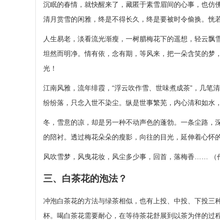
沉眠的春情，就快醒来了，藏匿于素雪眉间的心事，也仿佛
清月赏雪的闲雅，终是不得长久，终是要被时令偷换。恍
人生易老，淡看流光渐瘦，一树腊梅花下的遥想，轻云飘
坦然而明净。情有依，念有期，等风来，把一朵含笑的梦
光！
江南风雅，流年绯霞，“浮云吹作雪、世味煮成茶”，几笔
纷纷落，只念入世不染尘。纵是世事繁芜，内心清和如水
冬，雪意的凉，却是另一种不动声色的蓬勃。一条尘路，
的陪衬。透过梅花朵朵的瘦影，向往的目光，延伸着心怀
风吹雪梦，风曳花妆，风尘多少事，回首，落梅香…… （
三、白茶花的泡法？
冲泡白茶花的方法与绿茶相似，也有上投、中投、下投三
杯。喝白茶花需要耐心，在等待茶花舒展到以茶为伴的过