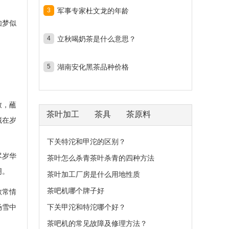
3
军事专家杜文龙的年龄
如梦似
4
立秋喝奶茶是什么意思？
5
湖南安化黑茶品种价格
致，蘸
茶叶加工
茶具
茶原料
藏在岁
下关特沱和甲沱的区别？
尽岁华
茶叶怎么杀青茶叶杀青的四种方法
阴。
茶叶加工厂房是什么用地性质
茶吧机哪个牌子好
散常情
场雪中
下关甲沱和特沱哪个好？
茶吧机的常见故障及修理方法？