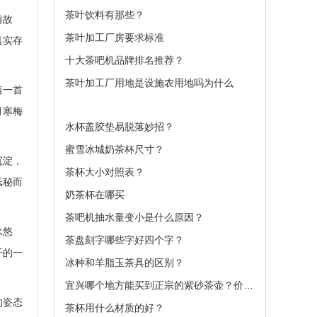
茶叶饮料有那些？
情故
茶叶加工厂房要求标准
真实存
十大茶吧机品牌排名推荐？
茶叶加工厂用地是设施农用地吗为什么
着一首
月寒梅
水杯盖胶垫易脱落妙招？
蜜雪冰城奶茶杯尺寸？
沉淀，
茶杯大小对照表？
纸秘而
奶茶杯在哪买
茶吧机抽水量变小是什么原因？
水悠
茶盘刻字哪些字好四个字？
开的一
冰种和羊脂玉茶具的区别？
宜兴哪个地方能买到正宗的紫砂茶壶？价格大概
的姿态
茶杯用什么材质的好？