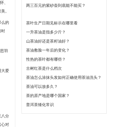
情怀、
两三百元的紫砂壶到底能不能买？
寂美。
那么的
茶叶生产日期见标示在哪里看
日时
一升茶油是指多少斤？
山茶油好还是茶籽油好？
茶油敷脸一年后的变化？
若思羽
性热的茶叶都有哪些？
古树红茶是什么档次
阴大爱
茶油怎么涂抹头发如何正确使用茶油洗头？
茶油可以放多久？
茶的原产地是哪个国家？
普洱茶矮化常识
至八分
素心对