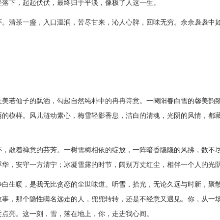
轻落下，起起伏伏，最终归于平淡，像极了人这一生。
怀。清茶一盏，入口温润，苦尽甘来，沁人心脾，回味无穷。余余袅袅中
天美若仙子的飘洒，勾起自然纯朴中的冉冉诗意。一阕阳春白雪的馨美韵
丽的模样。风儿涟动素心，梅雪轻影香息，洁白的清魂，光阴的风情，都
怀，散着禅意的芬芳。一树雪梅相依的绽放，一阵暗香隐隐的风拂，数不
浮华，安守一方清宁；冰凝雪露的时节，阔别万丈红尘，相伴一个人的光
静白生暖，是我无比贪恋的尘世味道。听雪，拾光，无论久远与时新，聚
故事，那个隐性瞒名远走的人，兜兜转转，还是不经意又遇见。你，从一
柔点亮。这一刻，雪，落在地上，你，走进我心间。