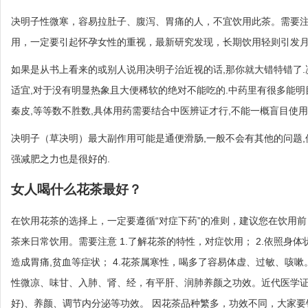
决明子性微寒，容易拉肚子、腹泻、胃痛的人，不宜饮用此茶。需要注
用，一定要引起怀孕女性的重视，最新研究发现，长期饮用轻则引发
如果是从书上看来的或别人说用决明子治近视的话,那你就大错特错了
适宜,对于没有明显热象且大便稀软的绝对不能吃的.中药里有很多能明目的药
秦皮,等等数不胜数,具体用药需要结合中医辨证才行,不能一概盲目使用
决明子（草决明）最大副作用可能是通便滑肠,一般不会有其他的问题,
强减肥之力也是很好的.
女人喝什么花茶最好？
在饮用花茶的选择上，一定要遵循“对症下药”的准则，建议您在饮用
茶来日常饮用。需要注意 1.了解花茶的特性，对症饮用； 2.依照身体
造成胃痛,贫血等症状； 4.花茶属寒性，喝多了容易体虚、过敏、咳
性微凉、味甘、入肺、肾、经，有平肝、润肺养颜之功效。近代医学证明
好)、养颜、调节内分泌等功效。 因花茶品种繁多，功效不同，大家要