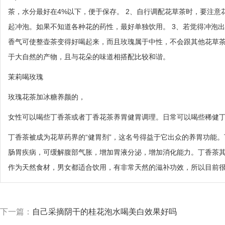
茶，水分最好在4%以下，便于保存。 2、自行调配花草茶时，要注
起冲泡。如果不知道各种花的药性，最好单独饮用。 3、若觉得冲泡
香气可使整壶茶变得好喝起来，而且玫瑰属于中性，不会跟其他花草茶
于大自然的产物，且与花朵的味道相搭配比较和谐。
茉莉喝玫瑰
玫瑰花茶加冰糖养颜的，
女性可以喝些丁香茶或者丁香花茶养胃健胃调理。日常可以喝些稀健
丁香茶被成为花草药界的“健胃剂”，这名号得益于它出众的养胃功能
肠胃疾病，可缓解腹部气胀，增加胃液分泌，增加消化能力。丁香茶
作为天然食材，男女都适合饮用，有非常天然的滋补功效，所以目前
下一篇：
自己采摘阴干的桂花泡水喝美白效果好吗