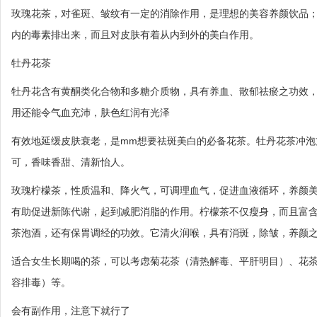
玫瑰花茶，对雀斑、皱纹有一定的消除作用，是理想的美容养颜饮品
内的毒素排出来，而且对皮肤有着从内到外的美白作用。
牡丹花茶
牡丹花含有黄酮类化合物和多糖介质物，具有养血、散郁祛瘀之功效
用还能令气血充沛，肤色红润有光泽
有效地延缓皮肤衰老，是mm想要祛斑美白的必备花茶。牡丹花茶冲泡
可，香味香甜、清新怡人。
玫瑰柠檬茶，性质温和、降火气，可调理血气，促进血液循环，养颜
有助促进新陈代谢，起到减肥消脂的作用。柠檬茶不仅瘦身，而且富含
茶泡酒，还有保胃调经的功效。它清火润喉，具有消斑，除皱，养颜
适合女生长期喝的茶，可以考虑菊花茶（清热解毒、平肝明目）、花
容排毒）等。
会有副作用，注意下就行了