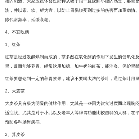
接的刺激。大家应该体会过那种从嗓子眼一直辣到小腹的感觉，那就
淡，并以素、软、鲜为宜，以防止胃黏膜受到过多的伤害而加重病情
陈代谢频率，延缓衰老。
4、不宜吃药
1、红茶
红茶是经过发酵烘制而成的，茶多酚在氧化酶的作用下发生酶促氧化
胃，反而能够养胃。经常饮用加糖、加牛奶的红茶，能消炎、保护胃
红茶要想达到一定的养胃效果，建议不要喝太浓的茶叶，通过茶叶用量
2、大麦茶
大麦茶具有极为明显的健脾作用，尤其是一些因为饮食过度而出现胸
适症状。尤其是对于小儿以及老年人等脾胃功能比较虚弱的人群，在
预防各种肠胃疾病。
3、荞麦茶