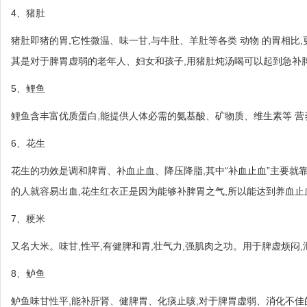
4、猪肚
猪肚即猪的胃,它性微温、味一甘,与牛肚、羊肚等各类 动物 的胃相比
其是对于脾胃虚弱的老年人、妇女和孩子,用猪肚炖汤喝可以起到急补脾
5、鲤鱼
鲤鱼含丰富优质蛋白,能提供人体必需的氨基酸、矿物质、维生素等 营养
6、花生
花生的功效是调和脾胃、补血止血、降压降脂,其中“补血止血”主要就靠花生
的人就容易出血,花生红衣正是因为能够补脾胃之气,所以能达到养血止
7、粳米
又名大米。味甘,性平,有健脾和胃,壮气力,强肌肉之功。用于脾虚烦闷,
8、鲈鱼
鲈鱼味甘性平,能补肝肾、健脾胃、化痰止咳,对于脾胃虚弱、消化不佳