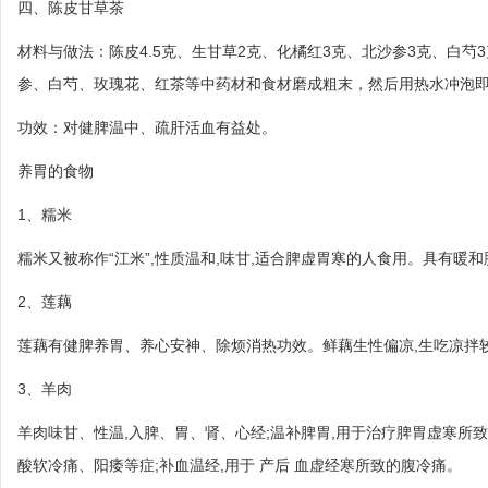
四、陈皮甘草茶
材料与做法：陈皮4.5克、生甘草2克、化橘红3克、北沙参3克、白芍3
参、白芍、玫瑰花、红茶等中药材和食材磨成粗末，然后用热水冲泡
功效：对健脾温中、疏肝活血有益处。
养胃的食物
1、糯米
糯米又被称作“江米”,性质温和,味甘,适合脾虚胃寒的人食用。具有暖
2、莲藕
莲藕有健脾养胃、养心安神、除烦消热功效。鲜藕生性偏凉,生吃凉拌较
3、羊肉
羊肉味甘、性温,入脾、胃、肾、心经;温补脾胃,用于治疗脾胃虚寒所
酸软冷痛、阳痿等症;补血温经,用于 产后 血虚经寒所致的腹冷痛。