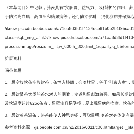
《本草纲目》中记载，荞麦具有“实肠胃、益气力、续精神”的作用。
于防治高血脂、高血压和糖尿病等，还可防治肥胖，消化脂肪并保持
/iknow-pic.cdn.bcebos.com/a71ea8d3fd1f4134ecb81b0b2b1f95c
class=ikqb_img_alink>/iknow-pic.cdn.bcebos.com/a71ea8d3fd1f4
process=image/resize,m_lfit,w_600,h_800,limit_1/quality,q_85/forma
扩展资料
喝茶禁忌
1、忌空腹饮茶空腹饮茶，茶性入肺腑，会冷脾胃，等于“引狼入室”，
2、忌饮烫茶太烫的茶水对人的咽喉，食道和胃刺激较强。如果长期饮
常饮温度超过62oc茶者，胃壁较容易受损，易出现胃病的病症。饮茶的
3、忌饮冷茶温茶，热茶能使人神思爽畅，耳聪目明;冷茶对身体则有
参考资料来源：/js.people.com.cn/n2/2016/0811/c36.htmlt