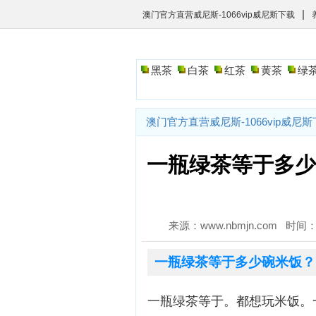
|
澳门官方直营威尼斯-1066vip威尼斯下载
黑茶
白茶
红茶
黄茶
绿
澳门官方直营威尼斯-1066vip威尼
一瓶绿茶等于多少
来源：www.nbmjn.com 时间：2
一瓶绿茶等于多少碗米饭？
一瓶绿茶等于。都想玩米饭。