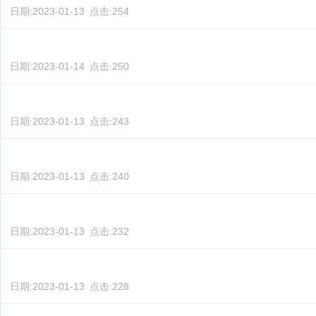
日期:
2023-01-13
点击:
254
日期:
2023-01-14
点击:
250
日期:
2023-01-13
点击:
243
日期:
2023-01-13
点击:
240
日期:
2023-01-13
点击:
232
日期:
2023-01-13
点击:
228