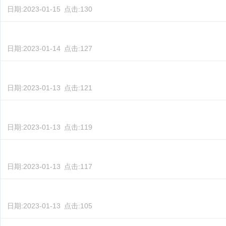
日期:
2023-01-15
点击:
130
日期:
2023-01-14
点击:
127
日期:
2023-01-13
点击:
121
日期:
2023-01-13
点击:
119
日期:
2023-01-13
点击:
117
日期:
2023-01-13
点击:
105