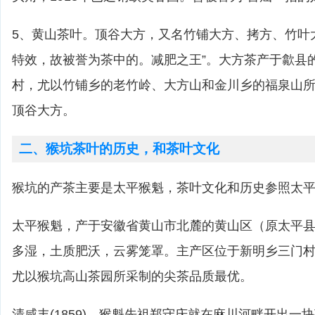
5、黄山茶叶。顶谷大方，又名竹铺大方、拷方、竹叶
特效，故被誉为茶中的。减肥之王”。大方茶产于歙县
村，尤以竹铺乡的老竹岭、大方山和金川乡的福泉山
顶谷大方。
二、猴坑茶叶的历史，和茶叶文化
猴坑的产茶主要是太平猴魁，茶叶文化和历史参照太
太平猴魁，产于安徽省黄山市北麓的黄山区（原太平
多湿，土质肥沃，云雾笼罩。主产区位于新明乡三门
尤以猴坑高山茶园所采制的尖茶品质最优。
清咸丰(1859)，猴魁先祖郑守庆就在麻川河畔开出一