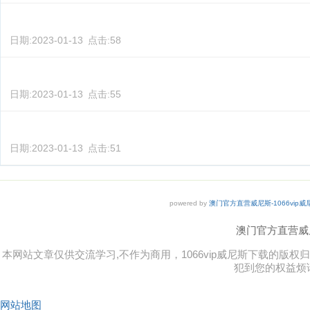
日期:
2023-01-13
点击:
58
日期:
2023-01-13
点击:
55
日期:
2023-01-13
点击:
51
powered by
澳门官方直营威尼斯-1066vip
澳门官方直营威尼斯 
本网站文章仅供交流学习,不作为商用，1066vip威尼斯下载的
犯到您的权益烦
网站地图