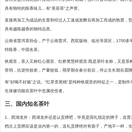
具有独特的陈香味儿，有“美容茶”之声誉。
直接再加工为成品的生普和经过人工速成发酵后再加工而成的熟普，型
具有越陈越香的独特品质。
云南省普洱茶协会，产于云南普洱、西双版纳、临沧等茶区，1700
特陈香，中国名茶。
铁观音，茶人又称红心观音、红桥凳慧样观音;既是茶叶名称，又是茶
答弱，抗逆性较差，产量较低，萌芽期在春分前后，停止生长期在霜降
有“好喝不好栽”之说。“红芽歪尾桃”是纯种铁观音的特征之一，是制
生保健功能在茶叶中也属佼佼者。
三、国内知名茶叶
1、西湖龙井：西湖龙井还是认贡牌吧，毕竟是国礼指定的牌子，送普
档次上贡牌应该是业内第一的，送礼贡牌绝对有面子，产地不一样，