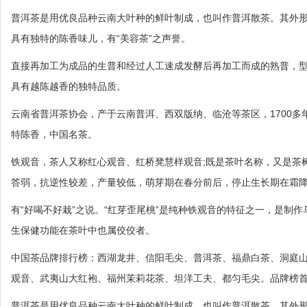
普洱茶是用优良品种云南大叶种的鲜叶制成，也叫作普洱散茶。其外
具有独特的陈香味儿，有“美容茶”之声誉。
直接再加工为成品的生普和经过人工速成发酵后再加工而成的熟普，型
具有越陈越香的独特品质。
云南省普洱茶协会，产于云南普洱、西双版纳、临沧等茶区，1700
特陈香，中国名茶。
铁观音，茶人又称红心观音、红桥凳慧样观音;既是茶叶名称，又是茶
答弱，抗逆性较差，产量较低，萌芽期在春分前后，停止生长期在霜降
有“好喝不好栽”之说。“红芽歪尾桃”是纯种铁观音的特征之一，是制
生保健功能在茶叶中也属佼佼者。
中国茶品牌排行榜：西湖龙井、信阳毛尖、普洱茶、福鼎白茶、洞庭
观音、武夷山大红袍、福州茉莉花茶、坦洋工夫、都匀毛尖。品牌榜
普洱茶是用优良品种云南大叶种的鲜叶制成，也叫作普洱散茶。其外