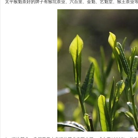
太平猴魁茶好的牌子有猴坑茶业、六百里、金魁、艺魁堂、猴王茶业