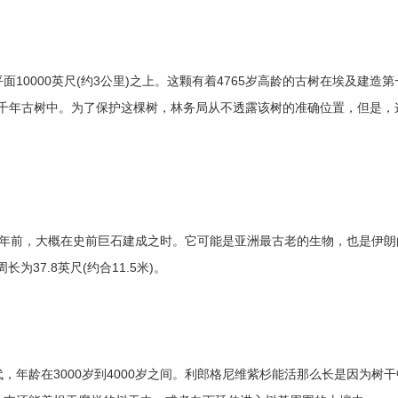
0000英尺(约3公里)之上。这颗有着4765岁高龄的古树在埃及建造第
其他千年古树中。为了保护这棵树，林务局从不透露该树的准确位置，但是，
00年前，大概在史前巨石建成之时。它可能是亚洲最古老的生物，也是伊朗
为37.8英尺(约合11.5米)。
年龄在3000岁到4000岁之间。利郎格尼维紫杉能活那么长是因为树干