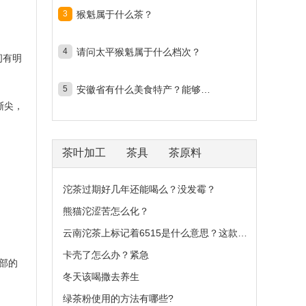
3
猴魁属于什么茶？
4
请问太平猴魁属于什么档次？
间有明
5
安徽省有什么美食特产？能够方便携带的？
渐尖，
茶叶加工
茶具
茶原料
沱茶过期好几年还能喝么？没发霉？
熊猫沱涩苦怎么化？
云南沱茶上标记着6515是什么意思？这款茶大概多
卡壳了怎么办？紧急
部的
冬天该喝撒去养生
绿茶粉使用的方法有哪些?