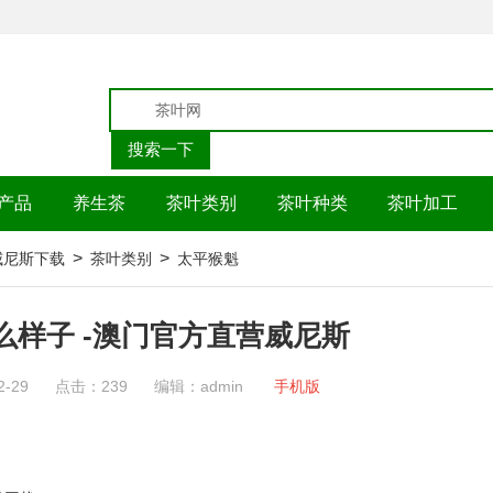
产品
养生茶
茶叶类别
茶叶种类
茶叶加工
>
>
p威尼斯下载
茶叶类别
太平猴魁
么样子 -澳门官方直营威尼斯
2-29
点击：239
编辑：admin
手机版