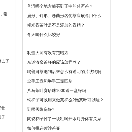
普洱哪个地方能买到正中的普洱茶？
，猕
扁形、针形、卷曲形名优茶应该各用什么样的机
糯米香茶叶是不是添加的香精？
冬天喝什么比较好
制壶大师有没有范暗方
剪去了
东道汝窑茶杯的应该怎样养？
喝普洱茶泡到后来怎么有透明的片状物啊,这些是
全手工壶和半手工壶区别
八马茶叶赛珍珠1000送一盒好吗
铜杯子可以用来做茶杯么?泡茶叶可以哇？
形壮
到哪买陶瓷好?
果子
陶瓷杯子掉了一块釉喝开水对身体有关系么？
如何挑选紫沙茶壶