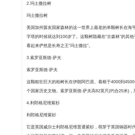
2.玛士撒拉树
玛士撒拉树
美国加州茵友国家森林的这一世界上最老的单颗树长在海平面1
字塔的时候就达到100岁了。这颗树隐藏在“古森林”的
看起来俨然是长寿之王“玛士撒拉”。
3.索罗亚斯德·萨夫
索罗亚斯德·萨夫
这颗粗壮巨大的柏树长在伊朗阿巴居。着根于4000到45
个国家历史文物。索罗亚斯德·萨夫高82英尺(约合25米)，周长
4.利郎格尼维紫杉
利郎格尼维紫杉
它是英国威尔士利郎格尼维普通紫杉，萌芽于英国铜器时代，