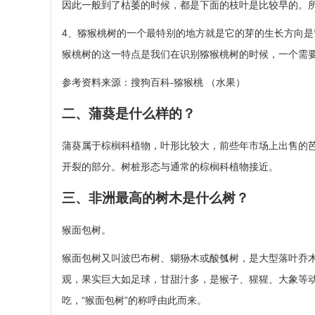
因此一般到了枯萎的时候，都是下面的枝叶是比较早的。
4、猕猴桃树的一个最特别的地方就是它的芽的生长方向
猴桃树的这一特点是我们在识别猕猴桃树的时候，一个需
参考资料来源：搜狗百科-猕猴桃 （水果）
二、蒲葵是什么样的？
蒲葵属于棕榈科植物，叶形比较大，前些年市场上出售的
开裂的部分。树桩形态与通常的棕榈科植物接近。
三、非洲最高的树木是什么树？
猴面包树。
猴面包树又叫波巴布树、猢狲木或酸瓠树，是大型落叶乔
观，果实巨大如足球，甘甜汁多，是猴子、猩猩、大象等
吃，“猴面包树”的称呼由此而来。