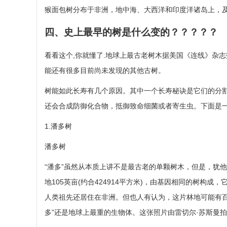
猴面包树分布于非洲，地中海、大西洋和印度洋诸岛上，
四、史上最早的树是什么变的？？？？？
看看这个,你就懂了.地球上最古老树木据美国《连线》杂
能还有很多目前尚未发现的其他古树。
树能如此长寿有几个原因。其中一个长寿秘诀是它们的分
还会合成防御化合物，抵御致命细菌或者寄生虫。下面是
1.潘多树
潘多树
“潘多”虽然从本质上讲不是最古老的单颗树木，但是，犹
地105英亩(约合424914平方米)，由基因相同的树构
人类祖先还居住在非洲。但也人有认为，这片林地可能有百万
多”还是地球上最重的生物体。这张照片由雷切尔·苏斯曼拍