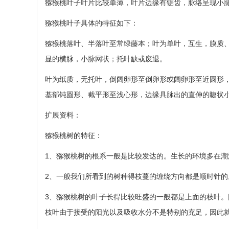
猕猴桃叶子叶片比较单薄，叶片边缘有锯齿，脉络呈现小
猕猴桃叶子具体的特征如下：
猕猴桃落叶、半落叶至常绿藤本；叶为单叶，互生，膜质
显的横脉，小脉网状；托叶缺或废退。
叶为纸质，无托叶，倒阔卵形至倒卵形或阔卵形至近圆形，长
基部钝圆形、截平形至浅心形，边缘具脉出的直伸的睫状
扩展资料：
猕猴桃树的特征：
1、猕猴桃树的根系一般是比较发达的。生长的环境多在
2、一般我们所看到的树种得枝蔓的缠绕方向都是顺时针
3、猕猴桃树的叶子长得比较旺盛的一般都是上面的枝叶
枝叶由于接受的阳光以及吸收水分不是特别的充足，因此