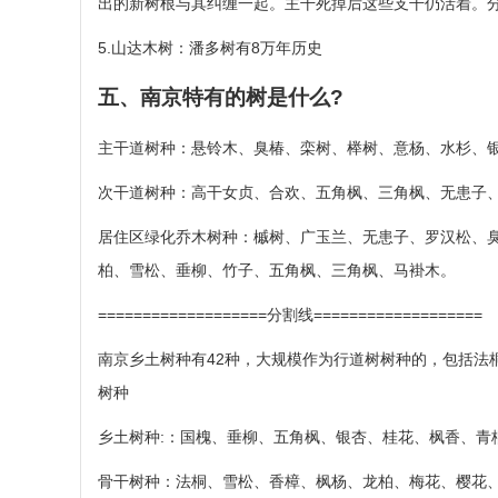
出的新树根与其纠缠一起。主干死掉后这些支干仍活着。
5.山达木树：潘多树有8万年历史
五、南京特有的树是什么?
主干道树种：悬铃木、臭椿、栾树、榉树、意杨、水杉、
次干道树种：高干女贞、合欢、五角枫、三角枫、无患子
居住区绿化乔木树种：槭树、广玉兰、无患子、罗汉松、
柏、雪松、垂柳、竹子、五角枫、三角枫、马褂木。
===================分割线===================
南京乡土树种有42种，大规模作为行道树树种的，包括法
树种
乡土树种:：国槐、垂柳、五角枫、银杏、桂花、枫香、青
骨干树种：法桐、雪松、香樟、枫杨、龙柏、梅花、樱花