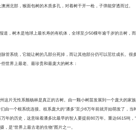
及澳洲北部，猴面包树的木质多孔，对着树干开一枪，子弹能穿透而过。
志报道，树木是地球上最长寿的有机体，全球至少50棵年逾千岁的古树，
割脉管系统，它能让树的几部分死掉，而让其他部分仍可以茁壮成长。很
一些世界上最老、最珍贵和最庞大的树木：
他州这片无性系颤杨林是真正的古树。由一颗小树苗发展到一个庞大的家
成，它们由一个根系统连接。枝系庞大的“潘多”至少8万年前就开始萌发了，当
年的历史，这意味着潘多比最早的智人要提前80万年。重达6615吨，
摄，是“世界上最古老的生物”图片之一。