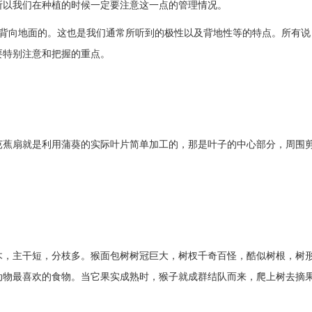
所以我们在种植的时候一定要注意这一点的管理情况。
是背向地面的。这也是我们通常所听到的极性以及背地性等的特点。所有说
要特别注意和把握的重点。
芭蕉扇就是利用蒲葵的实际叶片简单加工的，那是叶子的中心部分，周围
木，主干短，分枝多。猴面包树树冠巨大，树杈千奇百怪，酷似树根，树
动物最喜欢的食物。当它果实成熟时，猴子就成群结队而来，爬上树去摘