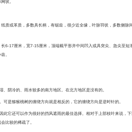
脉网状。
、纸质或革质，多数具长柄，有锯齿，很少近全缘，叶脉羽状，多数侧脉
6-17厘米，宽7-15厘米，顶端截平形并中间凹入或具突尖、急尖至短
小齿。
潮湿、阴冷的、雨水较多的南方地区。在北方地区是没有的。
的。可是猕猴桃树的缠绕方向就是相反的，它的缠绕方向是逆时针的。
。因此它还可以作为很好的挡风遮雨的最佳选择。相对于上部枝叶来说，下
就会比较的稀疏了。