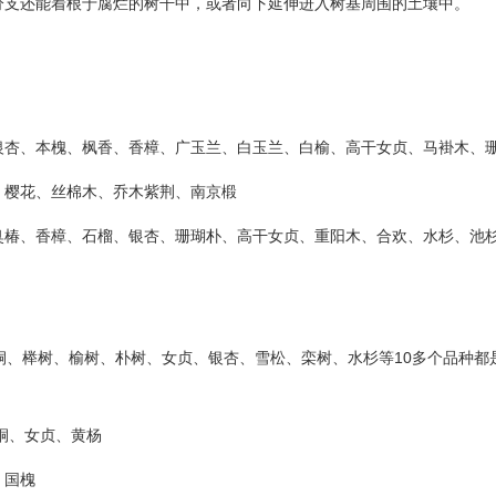
分支还能着根于腐烂的树干中，或者向下延伸进入树基周围的土壤中。
银杏、本槐、枫香、香樟、广玉兰、白玉兰、白榆、高干女贞、马褂木、
、樱花、丝棉木、乔木紫荆、南京椴
臭椿、香樟、石榴、银杏、珊瑚朴、高干女贞、重阳木、合欢、水杉、池
桐、榉树、榆树、朴树、女贞、银杏、雪松、栾树、水杉等10多个品种都
桐、女贞、黄杨
、国槐