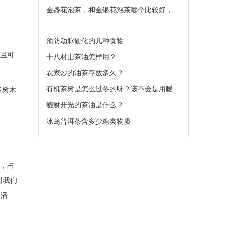
金盏花泡茶，和金银花泡茶哪个比较好，有人说
预防动脉硬化的几种食物
而且可
十八村山茶油怎样用？
农家炒的油茶存放多久？
有机茶树是怎么过冬的呀？该不会是用暖气吧。
多树木
貔貅开光的茶油是什么？
冰岛普洱茶含多少糖类物质
族，占
时我们
“潘