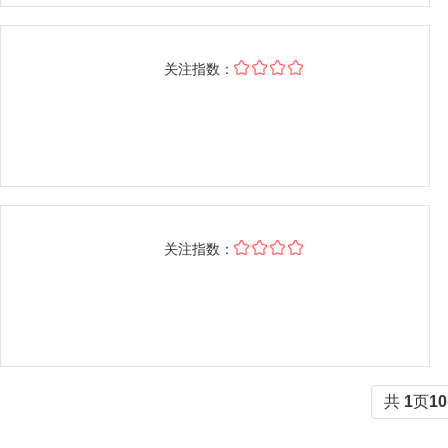
关注指数：
关注指数：
共
1
页
10