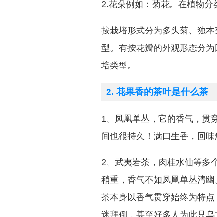
2.花朵例如：菊花。在植物
按栽培形式分为多头菊、独本
型。有按花瓣的外观形态分为
培类型。
2. 花果香的茶叶是什么茶
1、凤凰单丛，它的香气，贯
间也很持久！满口生香，回味
2、武夷岩茶，肉桂水仙等多
稍重，香气不如凤凰单丛清幽
茶本身以香气贯穿始终为特点
迷拜倒，甚至好多人为此只乌