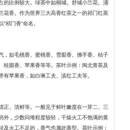
占的比例较大。绿茶中如桐城、舒城小兰花、涌
兰花香。作为世界三大高香红茶之一的祁门红茶
“祁门香”命名。
气，如毛桃香、蜜桃香、雪梨香、佛手香、桔子
、桂圆香、苹果香等等。茶叶示例：闽北青茶及
带有苹果香，如白琳工夫、滇红工夫等。
清正、清鲜等。一般见于鲜叶嫩度在一芽二、三
另外，少数闷堆程度较轻，干燥火工不饱满的黄
轻及火工不足的，香气也属此香型。茶叶示例：