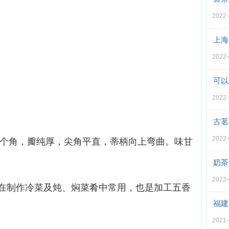
2022
上海
2022
可以
2022
古茗
2022
为8个角，瓣纯厚，尖角平直，蒂柄向上弯曲。味甘
奶茶
2022
在制作冷菜及炖、焖菜肴中常用，也是加工五香
福建
2021