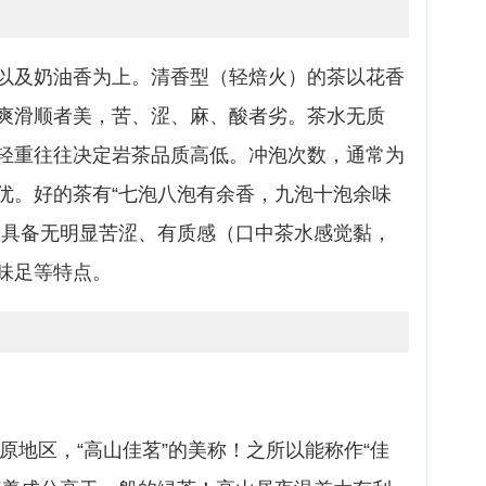
以及奶油香为上。清香型（轻焙火）的茶以花香
爽滑顺者美，苦、涩、麻、酸者劣。茶水无质
轻重往往决定岩茶品质高低。冲泡次数，通常为
优。好的茶有“七泡八泡有余香，九泡十泡余味
应具备无明显苦涩、有质感（口中茶水感觉黏，
味足等特点。
高原地区，“高山佳茗”的美称！之所以能称作“佳