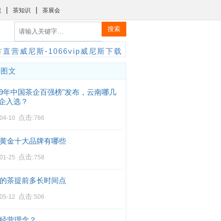
|
|
识
茶知识
茶展会
搜索
直营威尼斯-1066vip威尼斯下载
门图文
019年中国茶企百强榜"发布，云南哪几
企入选？
点击:
-04-10
766
黄金十大品牌有哪些
点击:
-01-25
758
的茶提前多长时间点
点击:
-05-12
506
经营理念？