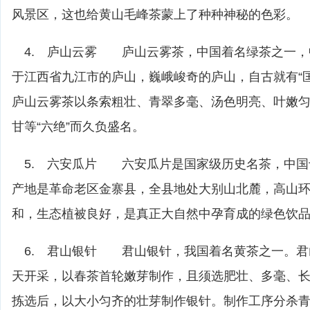
风景区，这也给黄山毛峰茶蒙上了种种神秘的色彩。
4. 庐山云雾 庐山云雾茶，中国着名绿茶之一，
于江西省九江市的庐山，巍峨峻奇的庐山，自古就有“
庐山云雾茶以条索粗壮、青翠多毫、汤色明亮、叶嫩
甘等“六绝”而久负盛名。
5. 六安瓜片 六安瓜片是国家级历史名茶，中国
产地是革命老区金寨县，全县地处大别山北麓，高山
和，生态植被良好，是真正大自然中孕育成的绿色饮
6. 君山银针 君山银针，我国着名黄茶之一。君
天开采，以春茶首轮嫩芽制作，且须选肥壮、多毫、长2
拣选后，以大小匀齐的壮芽制作银针。制作工序分杀