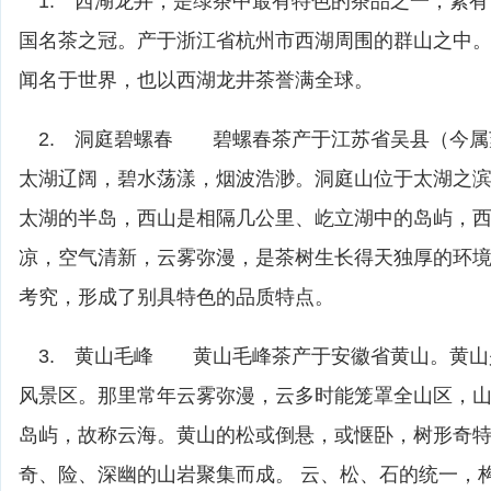
1. 西湖龙井，是绿茶中最有特色的茶品之一，素有“
国名茶之冠。产于浙江省杭州市西湖周围的群山之中
闻名于世界，也以西湖龙井茶誉满全球。
2. 洞庭碧螺春 碧螺春茶产于江苏省吴县（今属
太湖辽阔，碧水荡漾，烟波浩渺。洞庭山位于太湖之
太湖的半岛，西山是相隔几公里、屹立湖中的岛屿，
凉，空气清新，云雾弥漫，是茶树生长得天独厚的环
考究，形成了别具特色的品质特点。
3. 黄山毛峰 黄山毛峰茶产于安徽省黄山。黄山
风景区。那里常年云雾弥漫，云多时能笼罩全山区，
岛屿，故称云海。黄山的松或倒悬，或惬卧，树形奇
奇、险、深幽的山岩聚集而成。 云、松、石的统一，