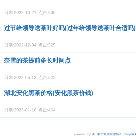
日期:
2022-10-21
点击:
530
过节给领导送茶叶好吗(过年给领导送茶叶合适吗)
日期:
2022-12-04
点击:
525
奈雪的茶提前多长时间点
日期:
2022-05-12
点击:
523
湖北安化黑茶价格(安化黑茶价钱)
日期:
2023-01-16
点击:
464
powered by
澳门官方直营威尼斯-1066vip