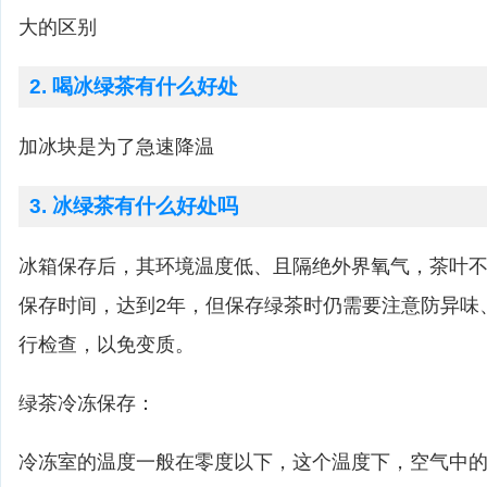
大的区别
2. 喝冰绿茶有什么好处
加冰块是为了急速降温
3. 冰绿茶有什么好处吗
冰箱保存后，其环境温度低、且隔绝外界氧气，茶叶
保存时间，达到2年，但保存绿茶时仍需要注意防异味
行检查，以免变质。
绿茶冷冻保存：
冷冻室的温度一般在零度以下，这个温度下，空气中