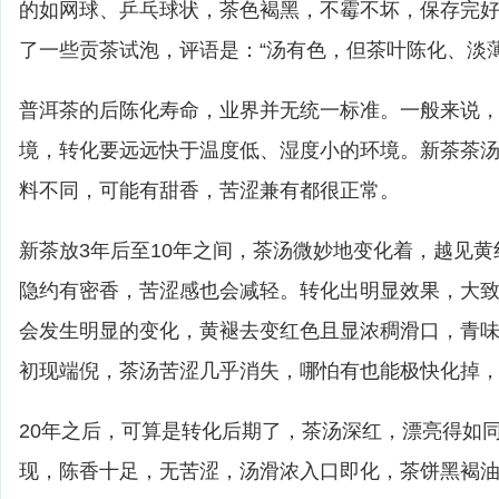
的如网球、乒乓球状，茶色褐黑，不霉不坏，保存完好
了一些贡茶试泡，评语是：“汤有色，但茶叶陈化、淡薄
普洱茶的后陈化寿命，业界并无统一标准。一般来说
境，转化要远远快于温度低、湿度小的环境。新茶茶
料不同，可能有甜香，苦涩兼有都很正常。
新茶放3年后至10年之间，茶汤微妙地变化着，越见
隐约有密香，苦涩感也会减轻。转化出明显效果，大致是
会发生明显的变化，黄褪去变红色且显浓稠滑口，青
初现端倪，茶汤苦涩几乎消失，哪怕有也能极快化掉
20年之后，可算是转化后期了，茶汤深红，漂亮得如
现，陈香十足，无苦涩，汤滑浓入口即化，茶饼黑褐