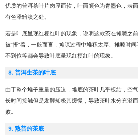
优质的普洱茶叶片肉厚而软，叶面颜色为青墨色，表
有色泽黯淡之处。
若是叶底呈现红梗红叶的现象，说明这款茶在摊晾之
被“捂”着，一般而言，摊晾过程中堆积太厚、摊晾时
不到位等都会导致叶底呈现红梗红叶的现象。
8. 普洱生茶的叶底
由于整个堆子重量的压迫，堆底的茶叶几乎板结，空
长时间接触但是发酵却极其缓慢，导致茶叶水分充溢
败。
9. 熟普的茶底