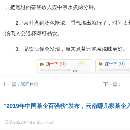
、把泡过的茶底放入壶中沸水煮两分钟。
2、茶叶煮到汤色惭浓、香气溢出就行了，时间太
汤倒入公道杯即可品饮。
3、品饮后你会发现，原来煮茶比泡茶滋味更好。
(0)
(0)
顶一下
踩一下
0%
上一篇：
返回栏目
下一篇：
"2019年中国茶企百强榜"发布，云南哪几家茶企
日期:
2022-04-10
点击:
759