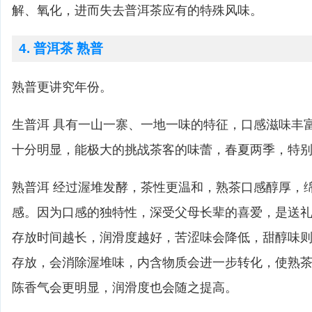
解、氧化，进而失去普洱茶应有的特殊风味。
4. 普洱茶 熟普
熟普更讲究年份。
生普洱 具有一山一寨、一地一味的特征，口感滋味丰
十分明显，能极大的挑战茶客的味蕾，春夏两季，特
熟普洱 经过渥堆发酵，茶性更温和，熟茶口感醇厚，
感。因为口感的独特性，深受父母长辈的喜爱，是送
存放时间越长，润滑度越好，苦涩味会降低，甜醇味
存放，会消除渥堆味，内含物质会进一步转化，使熟
陈香气会更明显，润滑度也会随之提高。