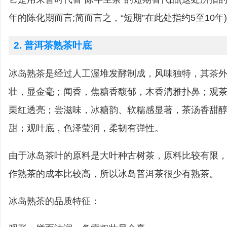
年的陈化期而言;简而言之，“短期”在此处指约5至10年
2. 普洱茶熟茶叶底
冰岛熟茶是经过人工渥堆发酵制成，风味独特，其茶
壮，显金毫；闻香，焦糖香馥郁，木香清雅扑鼻；观
栗红透亮；尝滋味，冰糖韵、软糯感显著，茶汤香甜
甜；观叶底，色泽莹润，柔韧有弹性。
由于冰岛茶叶的原料是大叶种古树茶，原料比较有限
作熟茶的成本比较高，所以冰岛普洱茶很少有熟茶。
冰岛熟茶的品质特征：