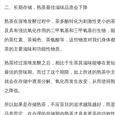
二、长期存储，熟茶最佳滋味品质会下降
熟茶在渥堆发酵过程中，茶多酚转化为刺激性更小的
及具有强抗氧化作用的二甲氧基和三甲氧基衍生物，
的茶红素、茶褐色、茶氨酸等，这些物质对我们身体
茶的主要滋味和功能性物质。
熟茶经过渥堆发酵之后，相比于生茶其滋味能够在更
最佳的赏味期。而过了这个期限，如上所述的熟茶中
就会在存储中逐渐分解、氧化而发生改变，从而使得
之降低。
所以如果是存储熟茶，不应盲目的追求越陈越好，而
品质而定，在合理的存储期内熟茶才具有更高的功效