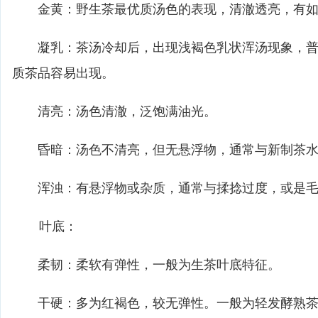
金黄：野生茶最优质汤色的表现，清澈透亮，有如
凝乳：茶汤冷却后，出现浅褐色乳状浑汤现象，普
质茶品容易出现。
清亮：汤色清澈，泛饱满油光。
昏暗：汤色不清亮，但无悬浮物，通常与新制茶水
浑浊：有悬浮物或杂质，通常与揉捻过度，或是毛
叶底：
柔韧：柔软有弹性，一般为生茶叶底特征。
干硬：多为红褐色，较无弹性。一般为轻发酵熟茶