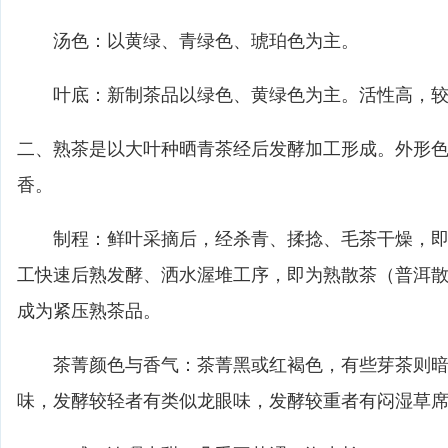
汤色：以黄绿、青绿色、琥珀色为主。
叶底：新制茶品以绿色、黄绿色为主。活性高，较
二、熟茶是以大叶种晒青茶经后发酵加工形成。外形
香。
制程：鲜叶采摘后，经杀青、揉捻、毛茶干燥，即
工快速后熟发酵、洒水渥堆工序，即为熟散茶（普洱
成为紧压熟茶品。
茶菁颜色与香气：茶菁黑或红褐色，有些芽茶则暗
味，发酵较轻者有类似龙眼味，发酵较重者有闷湿草