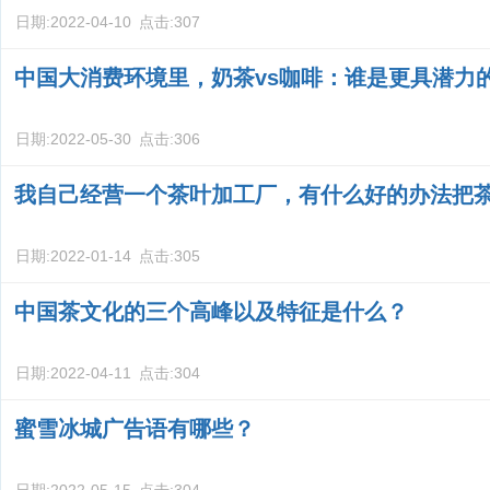
日期:
2022-04-10
点击:
307
中国大消费环境里，奶茶vs咖啡：谁是更具潜力
日期:
2022-05-30
点击:
306
我自己经营一个茶叶加工厂，有什么好的办法把
日期:
2022-01-14
点击:
305
中国茶文化的三个高峰以及特征是什么？
日期:
2022-04-11
点击:
304
蜜雪冰城广告语有哪些？