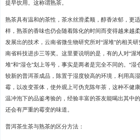
提早饮用。这称谓熟茶。
熟茶具有温和的茶性，茶水丝滑柔顺，醇香浓郁，更
样，熟茶的香味也仍会随着陈化的时间而变得越来越柔顺
发展出的技术，云南省微生物研究所对“渥堆”的相关研究
南省科技进步三等奖。这里要说明的是，有的人对“渥堆
堆”和“湿仓”划上等号，事实是两者是完全不同的。“湿
较新的普洱茶成品，陈置于湿度较高的环境，利用高湿
霉，以改变茶体，使外观上可伪充陈年茶，这种不健
温冲泡下的品鉴考验的，经验丰富的茶友能喝出其中
还会有严重的霉变的味道。
普洱茶生茶与熟茶的区分方法：