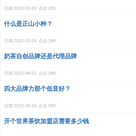
日期:
2022-03-19
点击:
299
什么是正山小种？
日期:
2022-03-24
点击:
299
奶茶自创品牌还是代理品牌
日期:
2022-08-01
点击:
299
四大品牌力那个低音好？
日期:
2022-09-04
点击:
299
开个世界茶饮加盟店需要多少钱