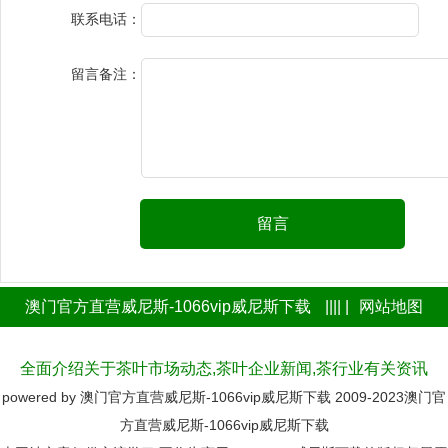
联系电话：
留言备注：
留言
澳门官方直营威尼斯-1066vip威尼斯下载
|||| |
网站地图
全面介绍关于茶叶市场动态,茶叶企业新闻,茶行业有关资讯
powered by
澳门官方直营威尼斯-1066vip威尼斯下载
2009-2023
澳门官
方直营威尼斯-1066vip威尼斯下载