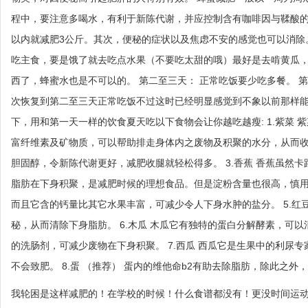
程中，要注意多喝水，有利于新陈代谢，并应控制含有咖啡因与鞣酸的
以内就减肥3公斤。其次，便秘的症状以及焦虑不安的感觉也可以消除。
吃主食，要是饿了就去吃点水果（不要吃太甜的哦）最好是去啃黄瓜，
西了，蜂蜜水也是不可以的。 第二至三天： 正常吃饭要少吃多餐。 第
次恢复到第二至三天正常吃饭不过这时已经明显感觉到不象以前那样能
下，用和第一天一样的饮食夏天吃以下食物会让你越吃越瘦: 1.紫菜 
富纤维素及矿物质，可以帮助排走身体内之废物及积聚的水分，从而收瘦
胆固醇，令新陈代谢更好，减肥收腿就轻松得多。 3.香蕉 香蕉虽然
脂肪在下身积聚，是减肥时候的理想食品。但是淀粉含量也很高，慎用！
而且它含的钙量比其它水果丰富，可减少令人下身水肿的盐分。 5.红
秘，从而清除下身脂肪。 6.木瓜 木瓜它有独特的蛋白分解酵素，可
的洗肠剂，可减少废物在下身积聚。 7.西瓜 西瓜它是生果中的利尿
不会致肥。 8.蛋 （推荐） 蛋内的维他命b2有助去除脂肪，除此之
我轮困是这样减肥的！在学校的时候！什么食谱都没有！更没时间运动！