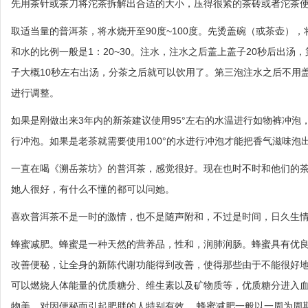
先用茶针或茶刀将沱茶拆解出合适的大小，压得很紧的茶砖或者沱茶
取适当量的普洱茶，将水烧开至90度~100度。先烫盖碗（或茶壶）
和水的比例一般是1：20~30。注水，注水之后盖上盖子20秒后出
子大概10秒左右出汤，分茶之后就可以饮用了。第三泡注水之后不用
进行调整。
如果是刚做出来3年内的新茶建议使用95°左右的水温进行如物裤冲泡，
行冲泡。如果是老茶就需要使用100°的水进行冲泡才能把香气滋味泡
一直在喝《溯岳茶坊》的普洱茶，感觉很好。现在也时不时和他们的茶艺师张慈
她人很好，有什么不懂的都可以问她。
喜欢普洱茶不是一时的激情，也不是随声附和，不过是时间，日久生
蜂蜜减肥。蜂蜜是一种天然的营养品，性和，润肺润肠。蜂蜜具有优
改善便秘，让全身的新陈代谢功能得到改善，使得那些由于不能很好
可以燃烧人体能量的优质糖分、维生素以及矿物质等，优质糖分进入
物美，对因便秘而引起肥胖的人特别有效。 蜂蜜减肥一般以一周为周