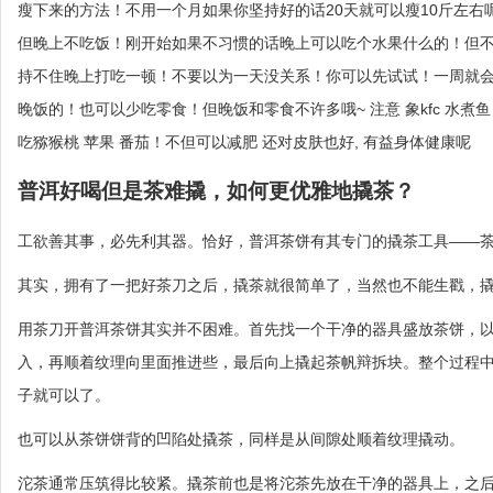
瘦下来的方法！不用一个月如果你坚持好的话20天就可以瘦10斤左
但晚上不吃饭！刚开始如果不习惯的话晚上可以吃个水果什么的！但不
持不住晚上打吃一顿！不要以为一天没关系！你可以先试试！一周就会有
晚饭的！也可以少吃零食！但晚饭和零食不许多哦~ 注意 象kfc 水煮
吃猕猴桃 苹果 番茄！不但可以减肥 还对皮肤也好, 有益身体健康呢
普洱好喝但是茶难撬，如何更优雅地撬茶？
工欲善其事，必先利其器。恰好，普洱茶饼有其专门的撬茶工具——
其实，拥有了一把好茶刀之后，撬茶就很简单了，当然也不能生戳，撬
用茶刀开普洱茶饼其实并不困难。首先找一个干净的器具盛放茶饼，
入，再顺着纹理向里面推进些，最后向上撬起茶帆辩拆块。整个过程
子就可以了。
也可以从茶饼饼背的凹陷处撬茶，同样是从间隙处顺着纹理撬动。
沱茶通常压筑得比较紧。撬茶前也是将沱茶先放在干净的器具上，之