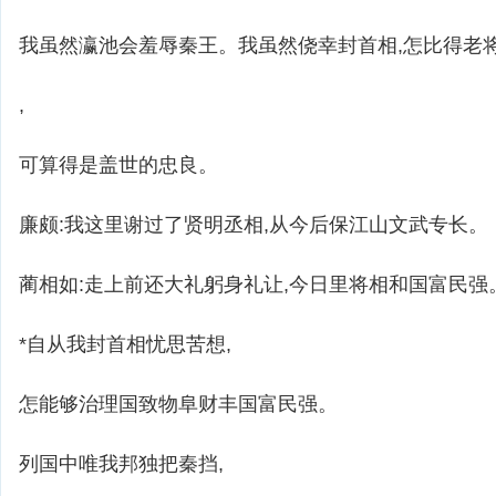
我虽然瀛池会羞辱秦王。我虽然侥幸封首相,怎比得老
,
可算得是盖世的忠良。
廉颇:我这里谢过了贤明丞相,从今后保江山文武专长。
蔺相如:走上前还大礼躬身礼让,今日里将相和国富民强
*自从我封首相忧思苦想,
怎能够治理国致物阜财丰国富民强。
列国中唯我邦独把秦挡,