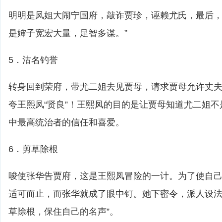
明明是凤姐大闹宁国府，敲诈贾珍，诬赖尤氏，最后，
是婶子宽宏大量，足智多谋。”
5．沽名钓誉
转身回到荣府，带尤二姐去见贾母，请求贾母允许丈
夸王熙凤“贤良”！王熙凤的目的是让贾母知道尤二姐
中最高统治者的信任和喜爱。
6．剪草除根
唆使张华告贾府，这是王熙凤冒险的一计。为了使自
适可而止，而张华就成了眼中钉。她下密令，派人设法
草除根，保住自己的名声”。