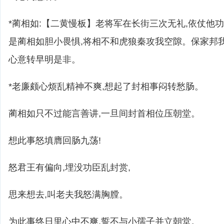
*蔺相如:【二黄慢板】老将军在长街三次无礼,依仗他
是蔺相如胆小畏惧,将相不和虎狼秦攻我空隙。保家邦
心意转早明是非。
*老廉颇心烦乱精神不爽,想起了封相事闷转愁肠。
蔺相如只不过能言善讲,一旦间封首相位压朝堂。
想此事怒填膺回肠九荡!
怒君王有偏向,埋没功臣乱封赏,
思来想去,叫老夫我怒满胸膛。
为此事终日里心中不爽,誓不与小孺子并立朝堂。