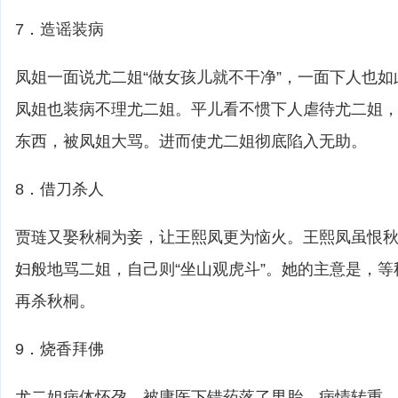
7．造谣装病
凤姐一面说尤二姐“做女孩儿就不干净”，一面下人也
凤姐也装病不理尤二姐。平儿看不惯下人虐待尤二姐
东西，被凤姐大骂。进而使尤二姐彻底陷入无助。
8．借刀杀人
贾琏又娶秋桐为妾，让王熙凤更为恼火。王熙凤虽恨
妇般地骂二姐，自己则“坐山观虎斗”。她的主意是，
再杀秋桐。
9．烧香拜佛
尤二姐病体怀孕，被庸医下错药落了男胎，病情转重