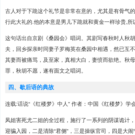
古人对于下跪这个礼节是非常在意的，尤其是有骨气
行此大礼的.他的本意是男儿下跪就和黄金一样珍贵,所
这句话出自京剧《桑园会》唱词。其剧写春秋时人秋
夫，回乡探亲时同妻子罗梅英在桑园中相遇，然已互
其妻而被痛骂，及至家，真相大白，妻愤而欲绝。秋
罪，秋胡不愿，遂有面文之唱词。
四、歇后语的典故
连载:话说“《红楼梦》中人” 作者：中国《红楼梦》学会
凤姐害死尤二姐的全过程，施行了一系列的阴谋诡计
迎骗入园，二是清除“君侧”，三是操纵官司，四是大