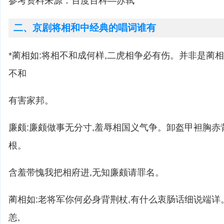
参考资料来源：百度百科—苏轼
二、京剧将相和中经典的唱词谁有
*蔺相如:将相不和成何样,二虎相争必有伤。并非是蔺
不和
有害家邦。
廉颇:廉颇做事无分寸,羞辱相国义气争。卸盔甲袒胸赤
根。
含羞带愧我把相府进,无知廉颇请罪名。
蔺相如:老将军你何必身背荆杖,有什么衷肠话细说端
恙,