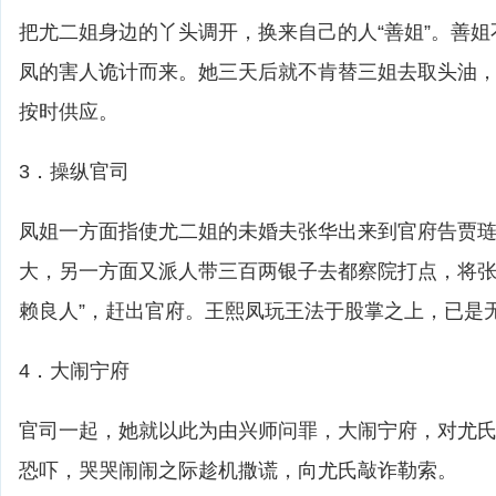
把尤二姐身边的丫头调开，换来自己的人“善姐”。善
凤的害人诡计而来。她三天后就不肯替三姐去取头油
按时供应。
3．操纵官司
凤姐一方面指使尤二姐的未婚夫张华出来到官府告贾
大，另一方面又派人带三百两银子去都察院打点，将张
赖良人”，赶出官府。王熙凤玩王法于股掌之上，已是
4．大闹宁府
官司一起，她就以此为由兴师问罪，大闹宁府，对尤
恐吓，哭哭闹闹之际趁机撒谎，向尤氏敲诈勒索。