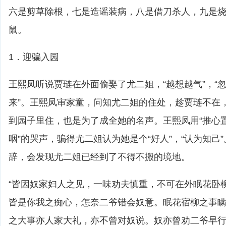
六是剪草除根，七是造谣装病，八是借刀杀人，九是
鼠。
1．迎骗入园
王熙凤听说贾琏在外面偷娶了尤二姐，“越想越气”，“
来”。王熙凤审家童，问知尤二姐的住处，趁贾琏不在
到园子里住，也是为了成全她的名声。王熙凤用“推心置
咽”的哭声，骗得尤二姐认为她是个“好人”，“认为知己
辞，会发现尤二姐已经到了不得不搬的境地。
“皆因奴家妇人之见，一味劝夫慎重，不可在外眠花卧
皆是你我之痴心，怎奈二爷错会奴意。眠花宿柳之事
之大事亦人家大礼，亦不曾对奴说。奴亦曾劝二爷早