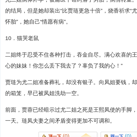
的结局，但是她却装出“比贾琏更急十倍”，烧香祈求“
怀胎”，她自己“情愿有病”。
10．猫哭老鼠
二姐终于忍受不住各种打击，吞金自尽。满心欢喜的王
心的妹妹！你怎么丢下我去了？辜负了我的心！”
贾琏为尤二姐准备葬礼，却没有银子。向凤姐要钱，
的箱笼，早已被凤姐洗劫一空。
前面，贾蓉已经暗示过尤二姐之死是王熙凤使的手脚
一天。琏凤夫妻之间矛盾变得更加不可调和。
(0)
(0)
顶一下
踩一下