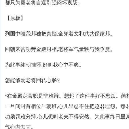
都只为廉老将自逞刚强闷坏衷肠。
【原板】
列国中唯我邦独把秦挡,全凭着文和武共保家邦。
回朝来赏功劳金殿封相,老将军气量狭与我争赏。
为此事终朝挂怀,好叫我心中不爽。
怎能够劝老将回转心肠?
*在金殿定官职是非难辩。想起了这件事好不愁烦。蔺
一旦间封首相位压朝班,心儿里忍不住把赵君埋怨。怨君
功勋罚难分辩,心儿想叫老夫不得安然。为此事终日里
气心内怎甘。