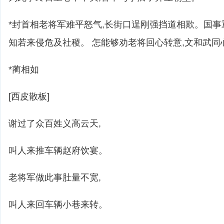
*封首相老将军难平怒气,长街口逞刚强挡道相欺。国事
知若来侵危及社稷。 怎能够劝老将回心转意,文和武同
*蔺相如
[西皮散板]
谢过了众百姓义高云天,
叫人来推车辆赵府饮宴。
老将军做此事肚量不宽,
叫人来回车辆小巷来转。