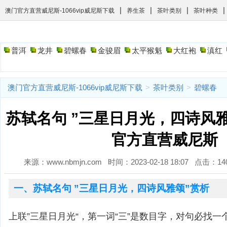
|
|
|
|
澳门官方直营威尼斯-1066vip威尼斯下载
养生茶
茶叶类别
茶叶种类
普洱
龙井
碧螺春
金骏眉
太平猴魁
大红袍
滇红
澳门官方直营威尼斯-1066vip威尼斯下载
>
茶叶类别
>
碧螺春
苏轼名句 ”三星日月光，四诗风雅
官方直营威尼斯
来源：www.nbmjn.com 时间：2023-02-18 18:07 点击：
一、苏轼名句 ”三星日月光，四诗风雅颂”赏析
上联”三星日月光“，第一词“三”是数目字，对句必找