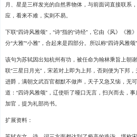
月、星是三样发光的自然界物体，与前面词直接联系
应，看来不难，实则不易。
下联“四诗风雅颂”，“诗”指的“诗经”，它由《风》《雅
分“大雅”“小雅”，合起来是四部分。所以称“四诗风雅颂
该句为苏轼因出知杭州有功，被任命为翰林乘旨上朝
联“三星日月光”，宋若对上即为上邦，否则便为下邦
进爵，满朝文武百官都默不做声，天子又急又恼，无
道：“四诗风雅颂”，辽使听了哑口无言，扫兴而去，
加官，提为礼部尚书。
扩展资料：
苏轼在文、诗、词三方面都达到了极高的造诣，堪称