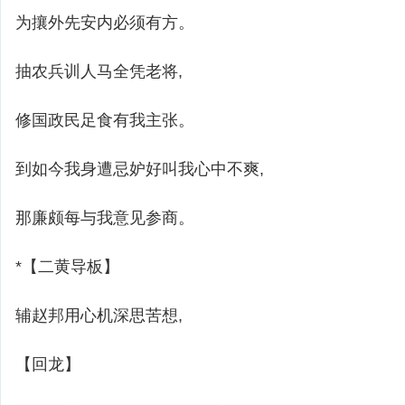
为攘外先安内必须有方。
抽农兵训人马全凭老将,
修国政民足食有我主张。
到如今我身遭忌妒好叫我心中不爽,
那廉颇每与我意见参商。
*【二黄导板】
辅赵邦用心机深思苦想,
【回龙】