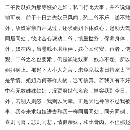
二爷反以奴为那等嫉妒之妇，私自行此大事，并不说
地可表。前于十日之先奴已风闻，恐二爷不乐，遂不
外，故奴家亲自拜见过，还求姐姐下体奴心，起动大
同居同处，彼此合心谏劝二爷，慎重世务，保养身体
外，奴在内，虽愚贱不堪相伴，奴心又何安。再者，
观。二爷之名也要紧，倒是谈论奴家，奴亦不怨。所
姐姐身上。那起下人小人之言，未免见我素日持家太
是常情。姐姐乃何等样人物，岂可信真。若我实有不
中有无数姊妹妯娌，况贾府世代名家，岂容我到今日
外，若别人则怒，我则以为幸。正是天地神佛不忍我
事。我今来求姐姐进去和我一样同居同处，同分同例
喜则同喜，悲则同悲，情似亲妹，和比骨肉。不但那