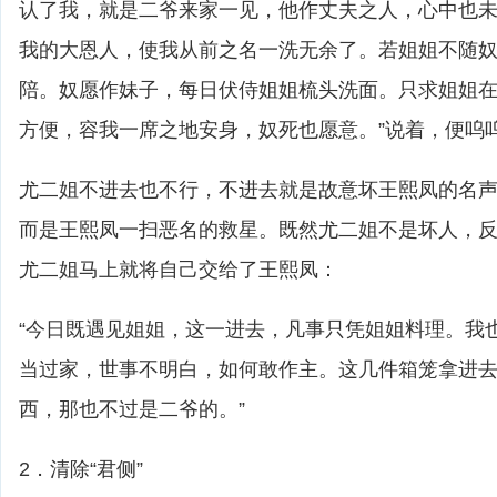
认了我，就是二爷来家一见，他作丈夫之人，心中也
我的大恩人，使我从前之名一洗无余了。若姐姐不随
陪。奴愿作妹子，每日伏侍姐姐梳头洗面。只求姐姐
方便，容我一席之地安身，奴死也愿意。”说着，便呜
尤二姐不进去也不行，不进去就是故意坏王熙凤的名
而是王熙凤一扫恶名的救星。既然尤二姐不是坏人，
尤二姐马上就将自己交给了王熙凤：
“今日既遇见姐姐，这一进去，凡事只凭姐姐料理。我
当过家，世事不明白，如何敢作主。这几件箱笼拿进
西，那也不过是二爷的。”
2．清除“君侧”