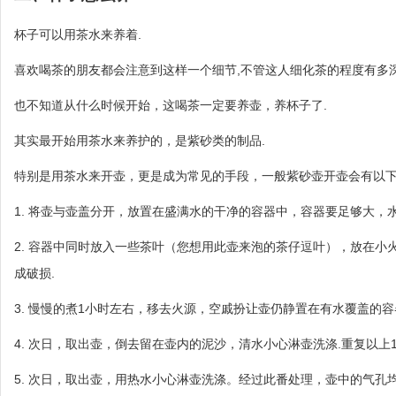
杯子可以用茶水来养着.
喜欢喝茶的朋友都会注意到这样一个细节,不管这人细化茶的程度有多
也不知道从什么时候开始，这喝茶一定要养壶，养杯子了.
其实最开始用茶水来养护的，是紫砂类的制品.
特别是用茶水来开壶，更是成为常见的手段，一般紫砂壶开壶会有以
1. 将壶与壶盖分开，放置在盛满水的干净的容器中，容器要足够大，
2. 容器中同时放入一些茶叶（您想用此壶来泡的茶仔逗叶），放在
成破损.
3. 慢慢的煮1小时左右，移去火源，空戚扮让壶仍静置在有水覆盖的容
4. 次日，取出壶，倒去留在壶内的泥沙，清水小心淋壶洗涤.重复以上1
5. 次日，取出壶，用热水小心淋壶洗涤。经过此番处理，壶中的气孔