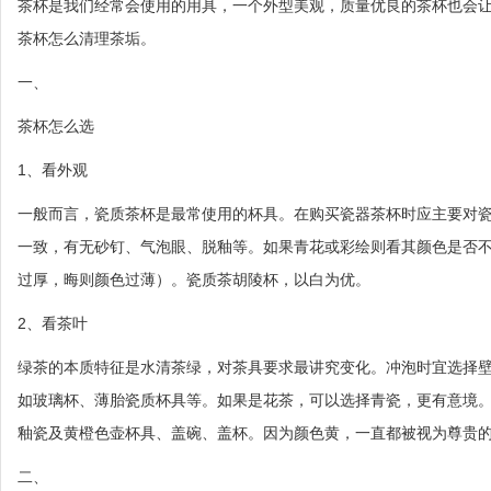
茶杯是我们经常会使用的用具，一个外型美观，质量优良的茶杯也会
茶杯怎么清理茶垢。
一、
茶杯怎么选
1、看外观
一般而言，瓷质茶杯是最常使用的杯具。在购买瓷器茶杯时应主要对
一致，有无砂钉、气泡眼、脱釉等。如果青花或彩绘则看其颜色是否
过厚，晦则颜色过薄）。瓷质茶胡陵杯，以白为优。
2、看茶叶
绿茶的本质特征是水清茶绿，对茶具要求最讲究变化。冲泡时宜选择壁
如玻璃杯、薄胎瓷质杯具等。如果是花茶，可以选择青瓷，更有意境
釉瓷及黄橙色壶杯具、盖碗、盖杯。因为颜色黄，一直都被视为尊贵
二、