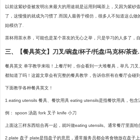
以前这紫砂壶被发明出来最大的用途就是运用到喝茶上，又因为紫砂壶
了，这慢慢的就成为习惯了.而国人最善于模仿，很多人不知道这么做
始模仿了.
茶杯用茶水养，可能也是某个茶友的无心之举，只是学习的人多了，自
三、【餐具英文】刀叉/碗盘/杯子/托盘/马克杯/茶
餐具英文 单字教学来啦！上餐厅时，你会看到一大堆餐具，举凡 刀叉
都知道了吗！这篇文章会有完整的餐具教学，告诉你所有在餐厅会碰
下面教学各种餐具英文！
1.eating utensils 餐具、餐饮用具 eating utensils是指餐饮用
例： spoon 汤匙 fork 叉子 knife 小刀
上面这三样东西组合再一起，就叫做eating utensils。通常餐厅
2.plate 盘子 plate是指盘子的意思，通常服务员都会将食物放在盘子