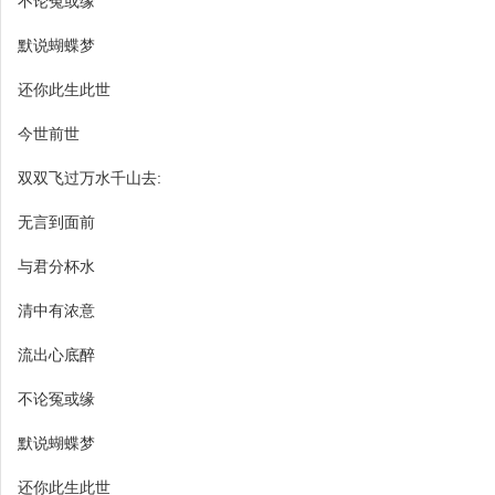
不论冤或缘
默说蝴蝶梦
还你此生此世
今世前世
双双飞过万水千山去:
无言到面前
与君分杯水
清中有浓意
流出心底醉
不论冤或缘
默说蝴蝶梦
还你此生此世