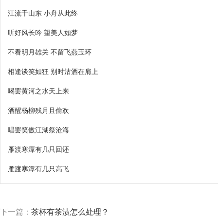
江流千山东 小舟从此终
听好风长吟 望美人如梦
不看明月雄关 不留飞燕玉环
相逢谈笑如狂 别时沽酒在肩上
喝罢黄河之水天上来
酒醒杨柳残月且偷欢
唱罢笑傲江湖祭沧海
雁渡寒潭有几只回还
雁渡寒潭有几只高飞
下一篇：
茶杯有茶渍怎么处理？