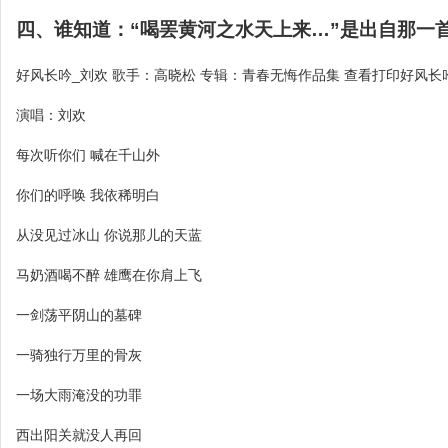
四、谁知道：“喝罢黄河之水天上来…”是出自那一
好风长吟_刘欢 歌手：高晓松 专辑：青春无悔作品集 查看打印好风长
演唱：刘欢
每次听你们 喊在千山外
你们的呼唤 我依稀明白
从没见过冰山 你说那儿的天蓝
马奶酒喝不醉 雄鹰在你肩上飞
一剑荡平阴山的墓碑
一骑独行万里的骨灰
一场大雨淹没的功罪
西出阳关就没人再回