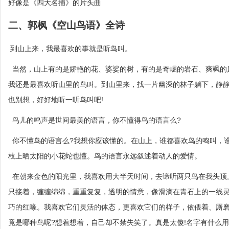
好像是《四大名捕》的片头曲
二、郭枫《空山鸟语》全诗
到山上来，我最喜欢的事就是听鸟叫。
当然，山上有的是娇艳的花、婆娑的树，有的是奇崛的岩石、爽飒的
我还是最喜欢听山里的鸟叫。到山里来，找一片幽深的林子躺下，静
也别想，好好地听一听鸟叫吧!
鸟儿的鸣声是世间最美的语言，你不懂得鸟的语言么?
你不懂鸟的语言么?我想你应该懂的。在山上，谁都喜欢鸟的鸣叫，
枝上晒太阳的小花蛇也懂。鸟的语言永远叙述着动人的爱情。
在朝来金色的阳光里，我喜欢用大半天时间，去谛听两只鸟在我头顶
只接着，缠缠绵绵，重重复复，透明的情意，像滑滴在青石上的一线
巧的红喙。我喜欢它们灵活的体态，更喜欢它们的样子，依偎着、厮磨
竟是哪种鸟呢?想着想着，自己却不禁失笑了。真是太傻!名字有什么