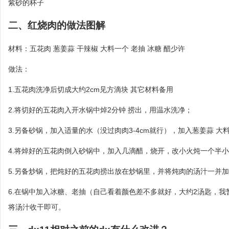
紫砂的杯子
二、红烧肉的做法图解
材料：五花肉 葱姜蒜 干辣椒 大料一个 老抽 冰糖 醋少许
做法：
1.五花肉洗净后切成大约2cm见方滴块 其它材料备用
2.将切好的五花肉入开水锅中焯2分钟 捞出，用温水洗净；
3.另备砂锅，加入适量的水（没过肉肉3-4cm就行），加入葱姜蒜 大料
4.将焯好的五花肉倒入砂锅中，加入几滴醋，烧开，改小火炖一个半
5.另备炒锅，把炖好的五花肉捞出放在炒锅里，并将炖肉的汤汁一并
6.在锅中加入冰糖、老抽（自己看着颜色差不多就好，大约2汤匙，
将汤汁收干即可。