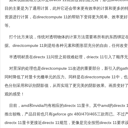
目的主要是为了通用计算，此外它还会带来更有效率的计算和更多的
资源进行计算，在directcompute 11的帮助下变得更为简单、
等。
打个比方来说，传统对透明物体的计算方法需要将所有的东西绑定在
据。directcompute 11则是给各种元素和图形层充分的自由，任何
半透明材质在directx 11问世之前很难处理，driectx 11引入
对景深的处理也是directcompute 11改进的重要部分，新引入的
同时降低了对显卡光栅单元的压力。同样是在directcompute 11中
色分别采用和识别阴影值，从而实现了更完美的阴影效果。画质变好了，效
观的感受！
目前，amd和nvidia均有相应的directx 11显卡。其中amd的direct
推出较晚，产品目前也只有geforce gtx 480/470/465三款而
directx 11显卡更接近directx 11规范，更像是完全按照directx 11