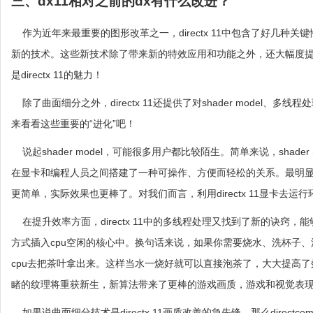
三、dx11相对之前的dx有什么改进？
作为近年来最重要的图形改革之一，directx 11中包含了好几种关键性
新的技术。这些新技术除了带来新的特效应用和功能之外，还大幅度
是directx 11的魅力！
除了曲面细分之外，directx 11还提供了对shader model、多线
来看看这些重要的“进化”吧！
说起shader model，可能很多用户都比较陌生。简单来说，shad
在显卡和编程人员之间搭建了一种可操作、方便而轻松的关系。最明显的例子就
更简单，实际效果也更棒了。对我们而言，利用directx 11显卡
在提升效率方面，directx 11中的多线程处理又找到了新的诀窍
方式插入cpu空闲的核心中。换句话来说，如果你需要烧水、洗杯子、泡
cpu去把茶叶拿出来。这样当水一烧好就可以直接泡茶了，大大提高
睹的纹理将重获新生，新算法带来了更棒的游戏画质，游戏和视觉表
如果说曲面细分技术是directx 11画质改善的急先锋，那么directcompute