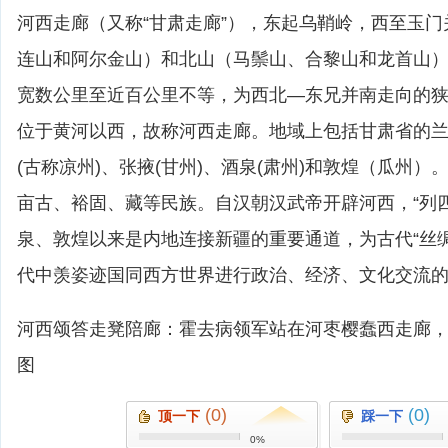
河西走廊（又称“甘肃走廊”），东起乌鞘岭，西至玉
连山和阿尔金山）和北山（马鬃山、合黎山和龙首山）
宽数公里至近百公里不等，为西北―东兄并南走向的
位于黄河以西，故称河西走廊。地域上包括甘肃省的兰
(古称凉州)、张掖(甘州)、酒泉(肃州)和敦煌（瓜州
亩古、裕固、藏等民族。自汉朝汉武帝开辟河西，“列
泉、敦煌以来是内地连接新疆的重要通道，为古代“丝
代中羡姿迹国同西方世界进行政治、经济、文化交流
河西颂答走凳陪廊：霍去病领军站在河枣樱蠢西走廊
图
(0)
(0)
顶一下
踩一下
0%