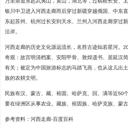
万里茶道东起武夷山，黄山，湖北等，过稿粗长安、
银川中卫进入河西走廊而后穿过新疆穿越俄国、中东
东起苏州、杭州过长安到天水、兰州入河西走廊穿过
沿岸。
河西走廊的历史文化源远流长，名胜古迹灿若星河。2
奇观：故宫明清档案、安阳甲骨、敦煌遗书、居延汉
有关；被定为中国旅游标志的马踏飞燕，也从这儿出
族的农耕文明。
民族有汉、蒙古、藏、裕固、哈萨克、回、满等近50
要在绿洲区从事农业。藏族、裕固族、哈萨克族、蒙
参考资料：河西走廊-百度百科