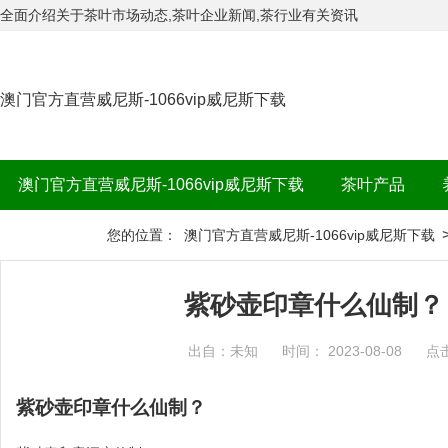
全面介绍关于茶叶市场动态,茶叶企业新闻,茶行业有关资讯
澳门官方直营威尼斯-1066vip威尼斯下载
澳门官方直营威尼斯-1066vip威尼斯下载
茶叶产品
茶品牌
您的位置：
澳门官方直营威尼斯-1066vip威尼斯下载
紫砂壶印章什么仙制？
出自：未知
时间： 2023-08-08
点
紫砂壶印章什么仙制？