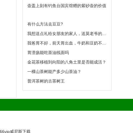
壶盖上刻有钓鱼台国宾馆赠的紫砂壶的价值
有什么方法去豆豆?
我想送点礼给女朋友的家人，送莫老爷的山茶油
我爸胃不好，前天胃出血，牛奶和豆奶不好消化
胃溃疡能吃茶油线面吗
金花茶移植到向阳的八角土里是否能成活？
一棵山茶树能产多少山茶油？
普洱茶树的古茶树王
6vip威尼斯下载