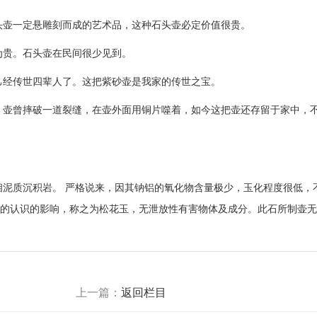
头壶一定悬雕刻而成的艺术品，这种石头壶必定价值很贵。
为贵。石头壶在民间很少见到。
己经传世四辈人了。这把紫砂壶是我家的传世之宝。
，壶曾摔破一道裂缝，在壶外面用铜片噬着，如今这把壶还存留于家中，
泥质沉积岩。 严格说来，因其钠铝的氧化物含量极少，玉化程度很低，
”的认识的影响，称之为松花玉，无泄放性有害物体及成分。此石所制壶
上一篇：
返回栏目