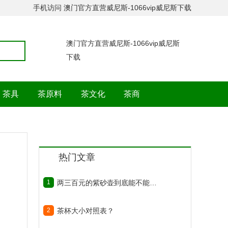
手机访问
澳门官方直营威尼斯-1066vip威尼斯下载
澳门官方直营威尼斯-1066vip威尼斯
下载
茶具
茶原料
茶文化
茶商
热门文章
1
两三百元的紫砂壶到底能不能买？
2
茶杯大小对照表？