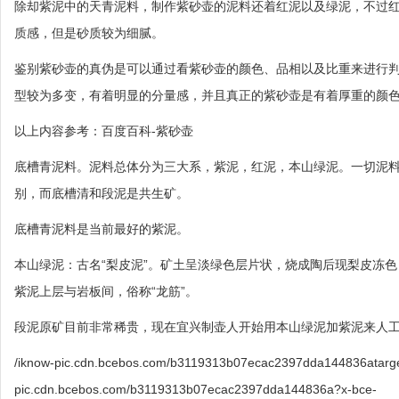
除却紫泥中的天青泥料，制作紫砂壶的泥料还着红泥以及绿泥，不过
质感，但是砂质较为细腻。
鉴别紫砂壶的真伪是可以通过看紫砂壶的颜色、品相以及比重来进行
型较为多变，有着明显的分量感，并且真正的紫砂壶是有着厚重的颜
以上内容参考：百度百科-紫砂壶
底槽青泥料。泥料总体分为三大系，紫泥，红泥，本山绿泥。一切泥
别，而底槽清和段泥是共生矿。
底槽青泥料是当前最好的紫泥。
本山绿泥：古名“梨皮泥”。矿土呈淡绿色层片状，烧成陶后现梨皮冻
紫泥上层与岩板间，俗称“龙筋”。
段泥原矿目前非常稀贵，现在宜兴制壶人开始用本山绿泥加紫泥来人
/iknow-pic.cdn.bcebos.com/b3119313b07ecac2397dda144836atar
pic.cdn.bcebos.com/b3119313b07ecac2397dda144836a?x-bce-