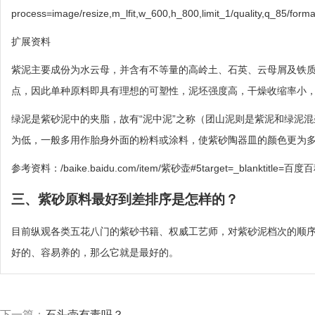
process=image/resize,m_lfit,w_600,h_800,limit_1/quality,q_85/forma
扩展资料
紫泥主要成份为水云母，并含有不等量的高岭土、石英、云母屑及铁质
点，因此单种原料即具有理想的可塑性，泥坯强度高，干燥收缩率小
绿泥是紫砂泥中的夹脂，故有“泥中泥”之称（团山泥则是紫泥和绿泥
为低，一般多用作胎身外面的粉料或涂料，使紫砂陶器皿的颜色更为
参考资料：/baike.baidu.com/item/紫砂壶#5target=_blanktit
三、紫砂原料最好到差排序是怎样的？
目前纵观各类五花八门的紫砂书籍、权威工艺师，对紫砂泥档次的顺
好的、容易养的，那么它就是最好的。
下一篇：
石头壶有毒吗？