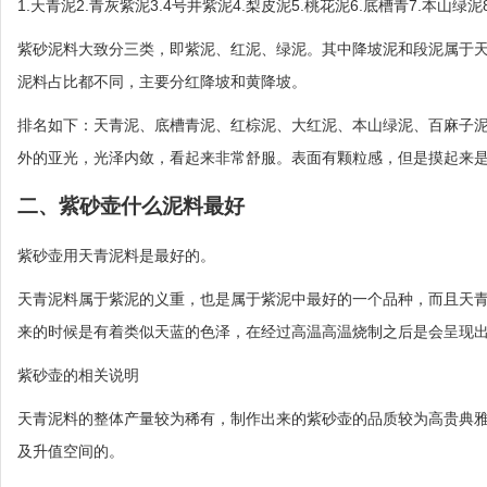
1.天青泥2.青灰紫泥3.4号井紫泥4.梨皮泥5.桃花泥6.底槽青7.本山绿
紫砂泥料大致分三类，即紫泥、红泥、绿泥。其中降坡泥和段泥属于
泥料占比都不同，主要分红降坡和黄降坡。
排名如下：天青泥、底槽青泥、红棕泥、大红泥、本山绿泥、百麻子泥
外的亚光，光泽内敛，看起来非常舒服。表面有颗粒感，但是摸起来
二、紫砂壶什么泥料最好
紫砂壶用天青泥料是最好的。
天青泥料属于紫泥的义重，也是属于紫泥中最好的一个品种，而且天
来的时候是有着类似天蓝的色泽，在经过高温高温烧制之后是会呈现
紫砂壶的相关说明
天青泥料的整体产量较为稀有，制作出来的紫砂壶的品质较为高贵典
及升值空间的。