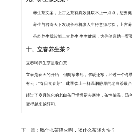
养生茶文案，上古之茶有真效健康不止一点点，想要健
养生与君寿天下发现长寿机缘人生得意须尽欢，上古养
茶韵养生我皆能上古养生,生生健康，为你健康助一臂要
十、立春养生茶？
立春喝养生茶是老白茶
立春是春天的开始，但阴寒未尽，乍暖还寒，经过一个冬
有云：“春日食春芽”，此季饮上一杯温润醇厚的老白茶最
经过了岁月陈化的老白茶已慢慢褪去寒性，茶性偏温，汤色
变得越来越醇和。
下一篇：
喝什么茶降火啊，喝什么茶降火快？