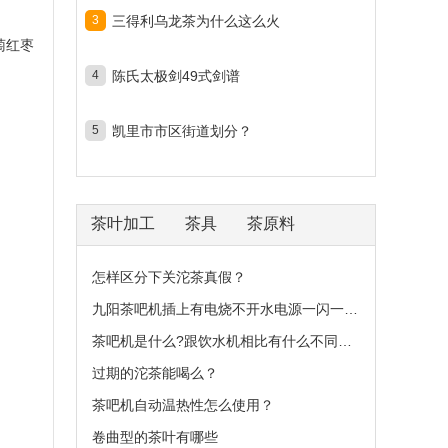
3
三得利乌龙茶为什么这么火
萄红枣
4
陈氏太极剑49式剑谱
5
凯里市市区街道划分？
茶叶加工
茶具
茶原料
怎样区分下关沱茶真假？
九阳茶吧机插上有电烧不开水电源一闪一闪？
茶吧机是什么?跟饮水机相比有什么不同之处？
过期的沱茶能喝么？
茶吧机自动温热性怎么使用？
卷曲型的茶叶有哪些