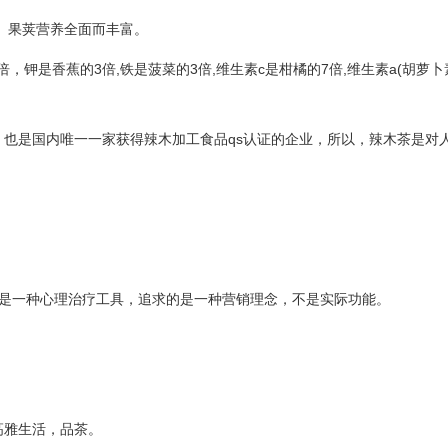
、果荚营养全面而丰富。
，钾是香蕉的3倍,铁是菠菜的3倍,维生素c是柑橘的7倍,维生素a(胡萝卜
也是国内唯一一家获得辣木加工食品qs认证的企业，所以，辣木茶是对
东西是一种心理治疗工具，追求的是一种营销理念，不是实际功能。
雅生活，品茶。