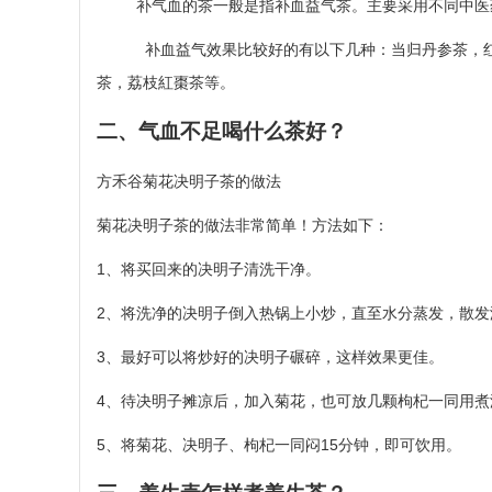
补气血的茶一般是指补血益气茶。主要采用不同中医药
补血益气效果比较好的有以下几种：当归丹参茶，红枣
茶，荔枝紅棗茶等。
二、气血不足喝什么茶好？
方禾谷菊花决明子茶的做法
菊花决明子茶的做法非常简单！方法如下：
1、将买回来的决明子清洗干净。
2、将洗净的决明子倒入热锅上小炒，直至水分蒸发，散
3、最好可以将炒好的决明子碾碎，这样效果更佳。
4、待决明子摊凉后，加入菊花，也可放几颗枸杞一同用煮
5、将菊花、决明子、枸杞一同闷15分钟，即可饮用。