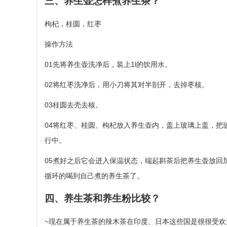
三、养生壶怎样煮养生茶？
枸杞，桂圆，红枣
操作方法
01先将养生壶洗净后，装上1l的饮用水。
02将红枣洗净后，用小刀将其对半剖开，去掉枣核。
03桂圆去壳去核。
04将红枣、桂圆、枸杞放入养生壶内，盖上玻璃上盖，把
行中。
05煮好之后它会进入保温状态，端起斟茶后把养生壶放回
循环的喝到自己煮的养生茶了。
四、养生茶和养生粉比较？
~现在属于养生茶的辣木茶在印度、日本这些国是很很受欢