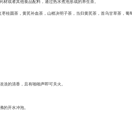
材或者其他食品配料，通过热水煮泡形成的养生茶。
桂圆茶，黄芪补血茶，山楂决明子茶，当归黄芪茶，首乌甘草茶，葡
发淡淡的清香，且有啪啪声即可关火。
沸的开水冲泡。