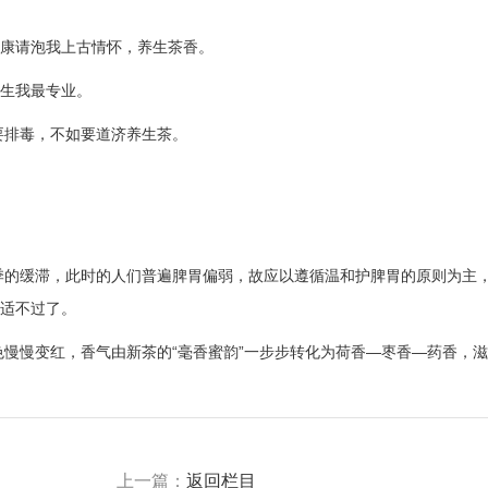
康请泡我上古情怀，养生茶香。
生我最专业。
排毒，不如要道济养生茶。
季的缓滞，此时的人们普遍脾胃偏弱，故应以遵循温和护脾胃的原则为主
合适不过了。
慢慢变红，香气由新茶的“毫香蜜韵”一步步转化为荷香—枣香—药香，
上一篇：
返回栏目