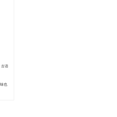
，古语
滋味也