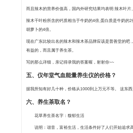
而且辣木的营养价值高，国内外研究结果均表明:辣木叶片
辣木干叶粉所含的钙质相当于牛奶的4倍,蛋白质是牛奶的2倍
胡萝卜的4倍。
现在广东比较出名的辣木和辣木茶品牌应该是普善堂的吧，
有益的，而且属于养生茶。
写的那么详细，亲记得录我的答案喔，射射你~~
五、仪年堂气血能量养生仪的价格？
据我所知有好几十种，价格从1000到上万元不等。 这
六、养生茶取名？
花草养生茶名字：馥郁生活
说明：谐音，富裕生活，生活条件好了人们开始追求高