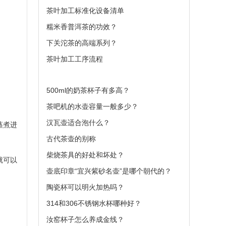
茶叶加工标准化设备清单
糯米香普洱茶的功效？
下关沱茶的高端系列？
茶叶加工工序流程
500ml的奶茶杯子有多高？
茶吧机的水壶容量一般多少？
汉瓦壶适合泡什么？
蒸煮进
古代茶壶的别称
柴烧茶具的好处和坏处？
就可以
壶底印章“宜兴紫砂名壶”是哪个朝代的？
陶瓷杯可以明火加热吗？
314和306不锈钢水杯哪种好？
汝窑杯子怎么养成金线？