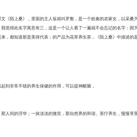
文《陌上桑》，里面的主人翁就叫罗敷，是一个姓秦的农家女，以采桑
。我觉得此名字寓意有三，这是一个让人看了一遍就不会忘记的名字：因
起来，都知道那是美得代表；的产品为花草养生茶，《陌上桑》中描述的
起到非常不错的养生保健的作用，可以提神醒脑，
，那人间的浮华；一抹淡淡的微笑，那自然界的和谐。茶疗养生，慢慢享