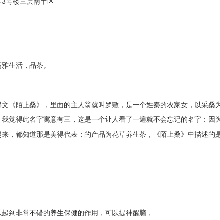
区3号楼三层南半区
雅生活，品茶。
文《陌上桑》，里面的主人翁就叫罗敷，是一个姓秦的农家女，以采桑
。我觉得此名字寓意有三，这是一个让人看了一遍就不会忘记的名字：因
起来，都知道那是美得代表；的产品为花草养生茶，《陌上桑》中描述的
起到非常不错的养生保健的作用，可以提神醒脑，