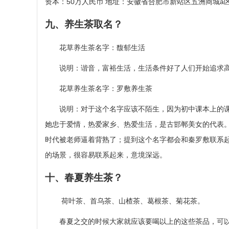
资本：50万人民币 地址：安徽省合肥市新站区五洲商城a
九、养生茶取名？
花草养生茶名字：馥郁生活
说明：谐音，富裕生活，生活条件好了人们开始追求高
花草养生茶名字：罗敷养生茶
说明：对于这个名字应该不陌生，因为初中课本上的课
她忠于爱情，热爱家乡、热爱生活，是古邯郸美女的代表
时代被老师逼着背熟了；提到这个名字都会和秦罗敷联系
的场景，很容易联系起来，意境深远。
十、春夏养生茶？
荷叶茶、首乌茶、山楂茶、葛根茶、菊花茶。
春夏之交的时候大家就应该要喝以上的这些茶品，可以