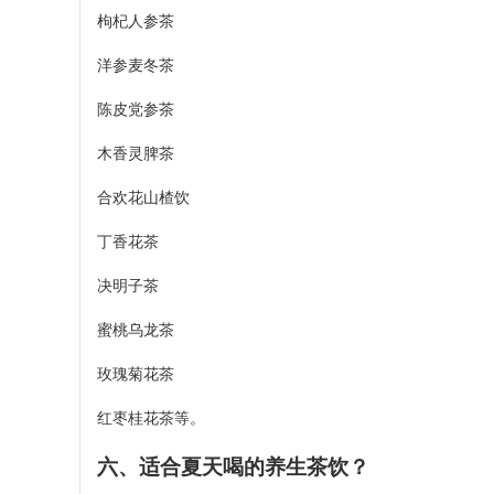
枸杞人参茶
洋参麦冬茶
陈皮党参茶
木香灵脾茶
合欢花山楂饮
丁香花茶
决明子茶
蜜桃乌龙茶
玫瑰菊花茶
红枣桂花茶等。
六、适合夏天喝的养生茶饮？