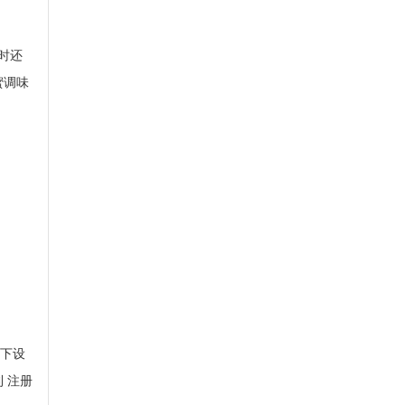
时还
蜜调味
，下设
 注册