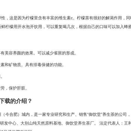
弹性，这是因为柠檬里含有丰富的维生素c。柠檬茶有很好的解渴作用，同
新鲜柠檬用开水泡开饮用，可以重复喝几次，根据自己的口味可以加入蜂
具有美容养颜的效果。可以减少雀斑的形成。
生素和矿物质。具有排毒保健的功能。
用。
疲劳，保护肝脏。
斯下载的介绍？
（今合肥）城内，是一家专业研究和生产、销售“御饮堂”养生茶的公司
茶研发中心、大别山纯天然原料基地、御饮堂养生茶厂。 法定代表人：王利