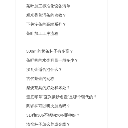
茶叶加工标准化设备清单
糯米香普洱茶的功效？
下关沱茶的高端系列？
茶叶加工工序流程
500ml的奶茶杯子有多高？
。
茶吧机的水壶容量一般多少？
汉瓦壶适合泡什么？
古代茶壶的别称
柴烧茶具的好处和坏处？
壶底印章“宜兴紫砂名壶”是哪个朝代的？
陶瓷杯可以明火加热吗？
314和306不锈钢水杯哪种好？
汝窑杯子怎么养成金线？