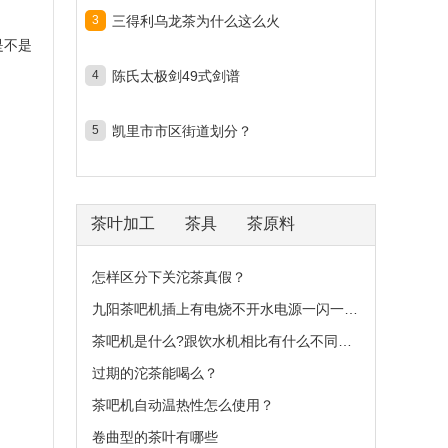
3
三得利乌龙茶为什么这么火
是不是
4
陈氏太极剑49式剑谱
5
凯里市市区街道划分？
茶叶加工
茶具
茶原料
怎样区分下关沱茶真假？
九阳茶吧机插上有电烧不开水电源一闪一闪？
茶吧机是什么?跟饮水机相比有什么不同之处？
过期的沱茶能喝么？
茶吧机自动温热性怎么使用？
卷曲型的茶叶有哪些