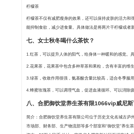
柠檬茶
柠檬茶不仅有减肥瘦身的效果，还可以保持皮肤的活力和
能抑制食欲，减少进食量。具体做法是将两片干柠檬或者
七、女士秋冬喝什么茶饮？
1.红茶，可以提升人体的阳气，给身体一种暖和的感觉。
2.花果茶，花果茶中包含多种草茶和果粒，含有丰富的维
3.绿茶，收敛作用很强，氨基酸含量比较高，适合冬季服
4.蜂蜜玫瑰茶，可以调理气血，促进血液循环。可以消除
八、合肥御饮堂养生茶有限1066vip威尼
简介：合肥御饮堂养生茶有限公司位于历史文化名城古庐州
市场部、财务部、生产物流部等多个部室和“御饮堂”养生