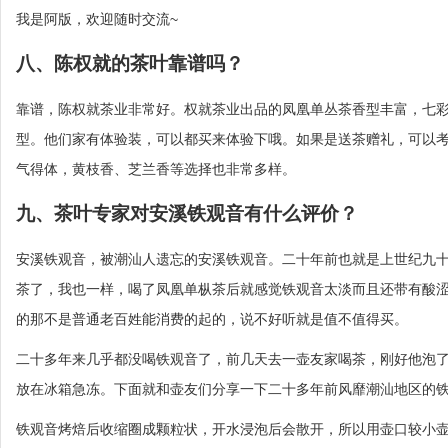
我是阿版，欢迎随时交流~
八、陈权就的茶叶靠谱吗？
靠谱，陈权就茶业非常好。权就茶业出品的凤凰单丛茶香型丰富，七
型。他们家有体验装，可以都买来体验下哦。如果是送茶赠礼，可以
气得体，黄枝香、芝兰香等选择也非常多样。
九、茶叶专家对安溪铁观音有什么评价？
安溪铁观音，被潮汕人遗忘的安溪铁观音。二十年前也就是上世纪九
茶了，我也一样，喝了凤凰单枞茶后就感觉铁观音太淡而且还带有酸
的那不是普通老百姓能消费的起的，说不好听就是值不值得买。
二十多年来几乎都没喝铁观音了，前几天去一壶友家喝茶，刚好他泡
放在冰箱急冻。下面就和壶友们分享一下二十多年前风靡潮汕地区的
铁观音烤焙后收缩圈成颗粒状，开水浸泡后会散开，所以用壶口较小