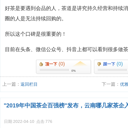
好茶是要遇到会品的人，茶道是讲究持久经营和持续
圈的人是无法持续回购的。
所以这个口碑是很重要的！
目前在头条、微信公众号、抖音上都可以看到很多做
(0)
(0)
顶一下
踩一下
0%
上一篇：
返回栏目
下一篇：
优
店名字)
"2019年中国茶企百强榜"发布，云南哪几家茶企
日期:
2022-04-10
点击:
776