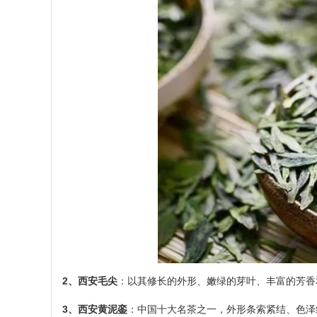
2、西安毛尖
：以其修长的外形、嫩绿的芽叶、丰富的芳香
3、西安黄泥銮
：中国十大名茶之一，外形条索紧结、色泽