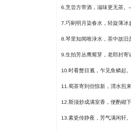
6.烹尝方带酒，滋味更无茶。
7.巧剜明月染春水，轻旋薄冰
8.琴里知闻唯渌水，茶中故
9.生拍芳丛鹰觜芽，老郎封
10.时看蟹目溅，乍见鱼鳞起
11.蜀茶寄到但惊新，渭水煎
12.斯须炒成满室香，便酌砌
13.素瓷传静夜，芳气满闲轩