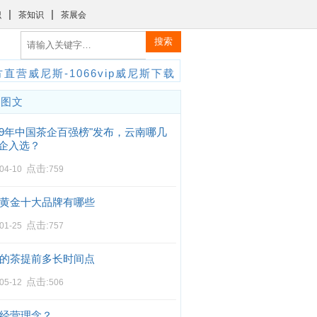
|
|
识
茶知识
茶展会
搜索
直营威尼斯-1066vip威尼斯下载
门图文
019年中国茶企百强榜"发布，云南哪几
企入选？
点击:
-04-10
759
黄金十大品牌有哪些
点击:
-01-25
757
的茶提前多长时间点
点击:
-05-12
506
经营理念？