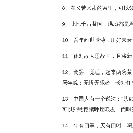
8、在又苦又甜的茶里，可以
9、此地千古茶国，满城都是
10、吾年向世味薄，所好未
11、休对故人思故国，且将
12、食罢一觉睡，起来两碗
厌年赊；无忧无乐者，长短任
13、中国人有一个说法：“茶
可以熙熙攘攘呼朋唤友，而喝
14、年有四季，天有四时，