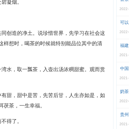
处碧凝烟。
2022
可以
2022
共同创造的净土。说珍惜世界，先学习在社会这
这样想时，喝茶的时候就特别能品位其中的清
福建
2021
中国
一湾水，取一瓢茶，入壶出汤浓稠甜蜜。观而赏
2021
奶茶
中有甜，甜中是苦，先苦后甘，人生亦如是，如
2022
洱茯茶，一生幸福。
贵州
商不得了。
2021