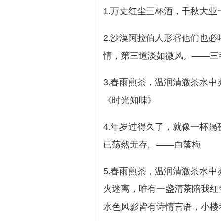
1.万丈红尘三杯酒，千秋大
2.沙漠阿拉伯人形容他们也
情，第三道淡如微风。——三
3.春雨煎茶，温润清澈茶水
《时光知味》
4.年岁过得久了，就像一杯
已荡然无存。——白落梅
5.春雨煎茶，温润清澈茶水
火迷离，唯有一盏清茶陪我红
水色风影皆有诗情言语，小楼