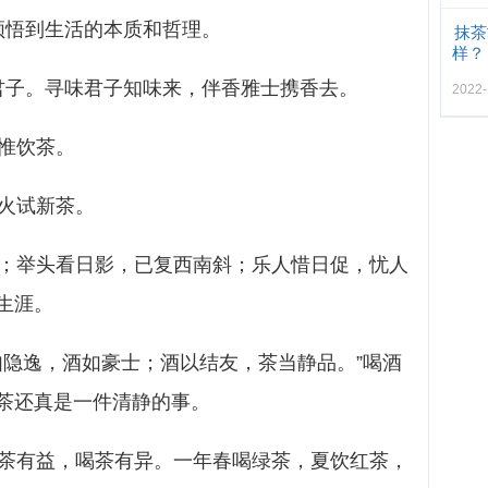
领悟到生活的本质和哲理。
抹茶
样？
君子。寻味君子知味来，伴香雅士携香去。
2022
衰惟饮茶。
新火试新茶。
茶；举头看日影，已复西南斜；乐人惜日促，忧人
生涯。
如隐逸，酒如豪士；酒以结友，茶当静品。”喝酒
茶还真是一件清静的事。
喝茶有益，喝茶有异。一年春喝绿茶，夏饮红茶，