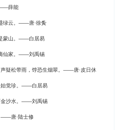
——薛能
盛绿云。——唐·徐夤
旧是蒙山。——白居易
寄谪仙家。——刘禹锡
。声疑松带雨，饽恐生烟翠。——唐·皮日休
来始觉珍。——白居易
下金沙水。——刘禹锡
。——唐·陆士修