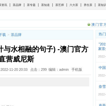
|
|
|
|
|
|
|
茶资讯
茶品牌
茶专题
茶知道
茶艺师
六大茶
养生茶
茶知
澳门官方
热
斯下载
>
茶品牌
"2
叶与水相融的句子) -澳门官方
家茶
2022
直营威尼斯
中国
022-11-20 20:33 点击：299 编辑：admin
手机版
2022
奈雪
。
2022
喜茶