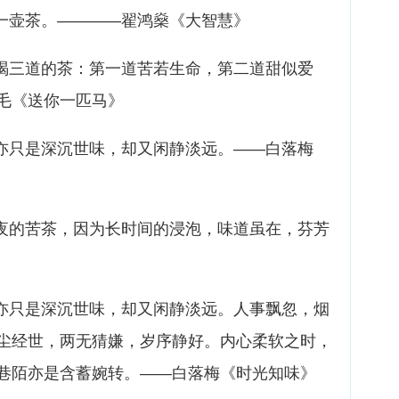
业一壶茶。————翟鸿燊《大智慧》
必喝三道的茶：第一道苦若生命，第二道甜似爱
毛《送你一匹马》
中亦只是深沉世味，却又闲静淡远。——白落梅
隔夜的苦茶，因为长时间的浸泡，味道虽在，芬芳
中亦只是深沉世味，却又闲静淡远。人事飘忽，烟
尘经世，两无猜嫌，岁序静好。内心柔软之时，
巷陌亦是含蓄婉转。——白落梅《时光知味》