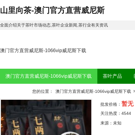
山里向茶-澳门官方直营威尼斯
全面介绍关于茶叶市场动态,茶叶企业新闻,茶行业有关资讯
澳门官方直营威尼斯-1066vip威尼斯下载
澳门官方直营威尼斯-1066vip威尼斯下载
茶叶产品
茶品牌
您的位置：
澳门官方直营威尼斯-1066vip威尼斯下载
暂无
批发价格：
关注热度：4544
来源：未知