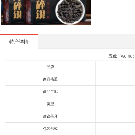
特产详情
五虎（wu hu
品牌
商品毛重
商品产地
类型
建议茶具
包装形式