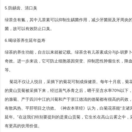
5.防龋齿、清口臭
绿茶含有氟，其中儿茶素可以抑制生龋菌作用，减少牙菌斑及牙周炎
菌，故可以有效防止口臭。
6.喝绿茶养生延年益寿
绿茶的养生功能，自古以来就被记载。绿茶含有儿茶素成分与β-胡萝
奇效。进一步来说，它可防止细胞基因突变、抑制恶性肿瘤生长，降
等。
菊花不仅让人悦目，采摘下的菊花可制成保健茶。每年十月底，菊花
的黄山贡菊被采摘下来，经过蒸气杀青之后，晒干至含水率70%以下
的滁菊、产于四川中江的川菊和产于浙江德清的德菊都有很高的药效
有散风热、平肝明目之功效。《神农本草经》认为，白菊花茶能“主诸
延年。”在这我们特别要提到的是黄山贡菊，它生长在高山云雾之中，
有更高的饮用价值。