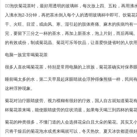
泡饮菊花茶时，最好用透明的玻璃杯，每次放上四、五粒，再用沸
入沸水泡2-3分钟，再把茶水倒入每个人的透明玻璃杯中即可。饮菊
干、火旺、目涩，或由风、寒、湿引起的肢体疼痛、麻木的疾病均有
完，要留下三分之一杯的茶水，再加上新茶水，泡上片刻，而后再喝
的有效成份，制成菊花晶、菊花可乐等饮品，让喜爱快捷省时的人饮
电脑一族宜常喝菊花茶
很多人喜欢喝菊花茶，特别是常用电脑的上班族，菊花茶确实对保养
睡前喝太多的水，第二天早晨起床眼睛就会浮肿得像熊猫一样，民间
这种浮肿现象。
菊花对治疗眼睛疲劳、视力模糊有很好的疗效，国人自古就知道菊花
杯菊花茶来喝，能使眼睛疲劳的症状消退，如果每天喝三到四杯的菊
菊花的种类很多，不懂门道的人会选择花朵白且大朵的菊花。其实又
只将干燥后的菊花泡水或煮来喝就可以，冬天热饮、夏天冰饮都是很