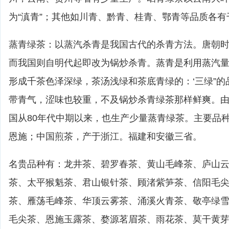
为“滇青”；其他如川青、黔青、桂青、鄂青等品质各
蒸青绿茶：以蒸汽杀青是我国古代的杀青方法。唐朝
而我国则自明代起即改为锅炒杀青。蒸青是利用蒸汽
形成千茶色泽深绿，茶汤浅绿和茶底青绿的：‘三绿”
带青气，涩味也较重，不及锅炒杀青绿茶那样鲜爽。
国从80年代中期以来，也生产少量蒸青绿茶。主要品
恩施；中国煎茶，产于浙江。福建和安徽三省。
名贵品种有：龙井茶、碧罗春茶、黄山毛峰茶、庐山
茶、太平猴魁茶、君山银针茶、顾渚紫笋茶、信阳毛尖
茶、雁荡毛峰茶、华顶云雾茶、涌溪火青茶、敬亭绿
毛尖茶、恩施玉露茶、婺源茗眉茶、雨花茶、莫干黄