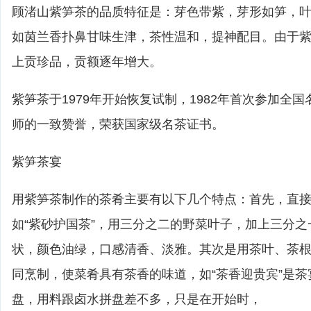
顾渚山紫笋茶的品质特征是：芽色带紫，芽形如笋，
如茵兰香扑鼻甘味生津，茶性温和，提神配目。由于
上贡珍品，贡额逐年增大。
紫笋茶于1979年开始恢复试制，1982年首次参加全
师的一致赞誉，荣获国家级名茶证书。
紫笋茶宴
用紫笋茶制作的茶肴主要有以下几个特点：首先，直
如“紫砂护国茶”，用三分之二的野菜叶子，加上三分
状，颜色油绿，口感清香、淡雅。其次是用茶叶、茶
同烹制，使菜肴具有茶香的味道，如“茶香迎贵宾”是
盘，用料跟卤水拼盘差不多，只是在开始时，