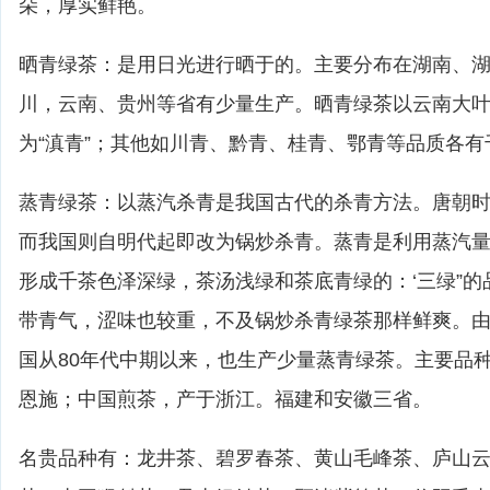
朵，厚实鲜艳。
晒青绿茶：是用日光进行晒于的。主要分布在湖南、
川，云南、贵州等省有少量生产。晒青绿茶以云南大
为“滇青”；其他如川青、黔青、桂青、鄂青等品质各
蒸青绿茶：以蒸汽杀青是我国古代的杀青方法。唐朝
而我国则自明代起即改为锅炒杀青。蒸青是利用蒸汽
形成千茶色泽深绿，茶汤浅绿和茶底青绿的：‘三绿”
带青气，涩味也较重，不及锅炒杀青绿茶那样鲜爽。
国从80年代中期以来，也生产少量蒸青绿茶。主要品
恩施；中国煎茶，产于浙江。福建和安徽三省。
名贵品种有：龙井茶、碧罗春茶、黄山毛峰茶、庐山