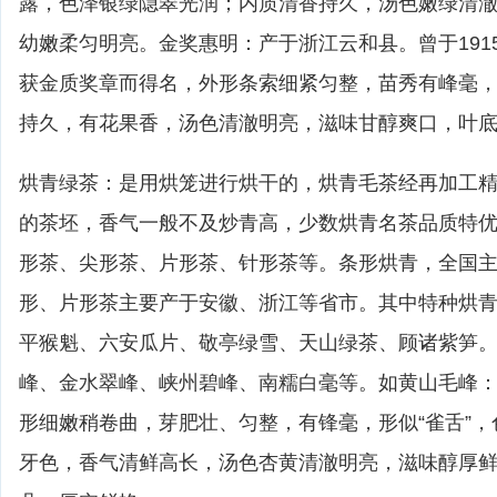
露，色泽银绿隐翠光润；内质清香持久，汤色嫩绿清
幼嫩柔匀明亮。金奖惠明：产于浙江云和县。曾于191
获金质奖章而得名，外形条索细紧匀整，苗秀有峰毫
持久，有花果香，汤色清澈明亮，滋味甘醇爽口，叶
烘青绿茶：是用烘笼进行烘干的，烘青毛茶经再加工
的茶坯，香气一般不及炒青高，少数烘青名茶品质特
形茶、尖形茶、片形茶、针形茶等。条形烘青，全国
形、片形茶主要产于安徽、浙江等省市。其中特种烘
平猴魁、六安瓜片、敬亭绿雪、天山绿茶、顾诸紫笋
峰、金水翠峰、峡州碧峰、南糯白毫等。如黄山毛峰
形细嫩稍卷曲，芽肥壮、匀整，有锋毫，形似“雀舌”
牙色，香气清鲜高长，汤色杏黄清澈明亮，滋味醇厚