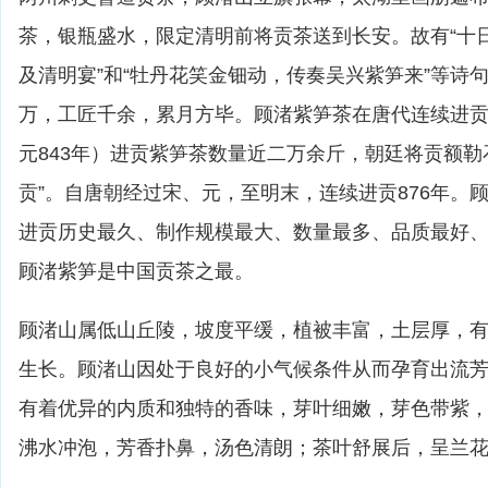
茶，银瓶盛水，限定清明前将贡茶送到长安。故有“十
及清明宴”和“牡丹花笑金钿动，传奏吴兴紫笋来”等诗
万，工匠千余，累月方毕。顾渚紫笋茶在唐代连续进
元843年）进贡紫笋茶数量近二万余斤，朝廷将贡额勒
贡”。自唐朝经过宋、元，至明末，连续进贡876年。
进贡历史最久、制作规模最大、数量最多、品质最好
顾渚紫笋是中国贡茶之最。
顾渚山属低山丘陵，坡度平缓，植被丰富，土层厚，
生长。顾渚山因处于良好的小气候条件从而孕育出流
有着优异的内质和独特的香味，芽叶细嫩，芽色带紫
沸水冲泡，芳香扑鼻，汤色清朗；茶叶舒展后，呈兰