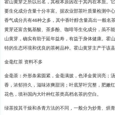
霍山黄芽之所以出名，其根本原因在于其内在本质。
要生化成分含量十分丰富。据农业部茶叶质量检测中
香气成分共有46种之多，其中香叶醇含量高出一般名
黄芽还富含氨基酸、茶多酚、咖啡等生化成分，虽不能
山黄芽，确实有助于延年益寿，有益于身体健康。霍
特的生态环境和优良的茶树品种。霍山黄芽主产于该县
金毫红茶 资料不多
金毫茶：外形条索圆紧，金毫满披，色泽金黄润亮；
香，浓郁持久，滋味浓爽甜润；叶底芽叶完整，肥嫩
花色，填补国内大叶种红茶类高档名茶的空白。
绿茶按其干燥和杀青方法的不同，一般分为炒青、烘