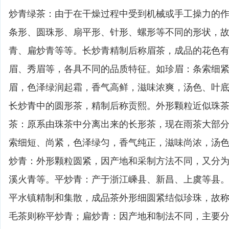
炒青绿茶：由于在干燥过程中受到机械或手工操力的
条形、圆珠形、扇平形、针形、螺形等不同的形状，
青、扁炒青等等。长炒青精制后称眉茶，成品的花色
眉、秀眉等，各具不同的品质特征。如珍眉：条索细
眉，色泽绿润起霜，香气高鲜，滋味浓爽，汤色、叶
长炒青中的圆形茶，精制后称贡熙。外形颗粒近似珠
茶：原系由珠茶中分离出来的长形茶，现在雨茶大部
索细短、尚紧，色泽绿匀，香气纯正，滋味尚浓，汤
炒青：外形颗粒圆紧，因产地和采制方法不同，又分
溪火青等。平炒青：产于浙江嵊县、新昌、上虞等县
平水镇精制和集散，成品茶外形细圆紧结似珍珠，故称
毛茶则称平炒青；扁炒青：因产地和制法不同，主要