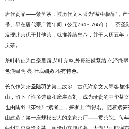
唐代贡品――紫笋茶，被历代文人誉为“茶中极品”，
带。早在唐代宗广德年间（公元764～765年），茶
发现此茶优于其他茶，就推荐给皇帝，并于大历五年（
贡茶。
茶叶特征为白毫显露,芽叶完整,外形细嫩紧结,色泽绿翠,
色淡绿明 亮,叶底细嫩,很有特色。
长兴作为茶圣陆羽的第二故乡，古代许多文人墨客都
山，留下了许多诗篇和摩崖石刻，成为珍贵的中华茶文
也由陆羽《茶经》“紫者上，笋者上”而得名。随着紫
山建造了第一座规模宏大的皇家茶厂――贡茶院。每
两州刺史督造贡茶，顾渚山立旗张幕，太湖里画舫遍