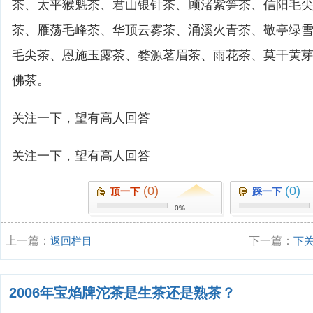
茶、太平猴魁茶、君山银针茶、顾渚紫笋茶、信阳毛尖
茶、雁荡毛峰茶、华顶云雾茶、涌溪火青茶、敬亭绿
毛尖茶、恩施玉露茶、婺源茗眉茶、雨花茶、莫干黄
佛茶。
关注一下，望有高人回答
关注一下，望有高人回答
(0)
(0)
顶一下
踩一下
0%
上一篇：
返回栏目
下一篇：
下
2006年宝焰牌沱茶是生茶还是熟茶？