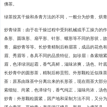
佛茶。
绿茶按其干燥和杀青方法的不同，一般分为炒青、烘
炒青绿茶：由于在干燥过程中受到机械或手工操力的
条形、圆珠形、扇平形、针形、螺形等不同的形状，
青、扁炒青等等。长炒青精制后称眉茶，成品的花色
眉、秀眉等，各具不同的品质特征。如珍眉：条索细
眉，色泽绿润起霜，香气高鲜，滋味浓爽，汤色、叶
长炒青中的圆形茶，精制后称贡熙。外形颗粒近似珠
茶：原系由珠茶中分离出来的长形茶，现在雨茶大部
索细短、尚紧，色泽绿匀，香气纯正，滋味尚浓，汤
炒青：外形颗粒圆紧，因产地和采制方法不同，又分