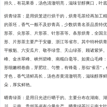
持久，有花果香，汤色清澈明亮，滋味甘醇爽口，叶
烘青绿茶：是用烘笼进行烘干的，烘青毛茶经再加工
的茶坯，香气一般不及炒青高，少数烘青名茶品质特
形茶、尖形茶、片形茶、针形茶等。条形烘青，全国
形、片形茶主要产于安徽、浙江等省市。其中特种烘
平猴魁、六安瓜片、敬亭绿雪、天山绿茶、顾诸紫笋
峰、金水翠峰、峡州碧峰、南糯白毫等。如黄山毛峰
形细嫩稍卷曲，芽肥壮、匀整，有锋毫，形似“雀舌”
牙色，香气清鲜高长，汤色杏黄清澈明亮，滋味醇厚
朵，厚实鲜艳。
晒青绿茶：是用日光进行晒于的。主要分布在湖南、
川，云南、贵州等省有少量生产。晒青绿茶以云南大