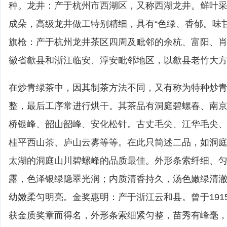
种。龙井：产于杭州市西湖区，又称西湖龙井。鲜叶
成朵，高级龙井做工特别精细，具有“色绿、香郁。味
旗枪：产于杭州龙井茶区四周及毗邻的余杭、富阳、
徽省歙县和浙江临安、淳安毗邻地区，以歙县老竹大
在炒青绿茶中，因其制茶方法不同，又有称为特种炒
整，最后工序常进行烘干。其茶品有洞庭碧螺春、南
桥银峰、韶山韶峰、安化松针。古丈毛尖、江华毛尖
桂平西山茶、庐山云雾等等。在此只简述二品，如洞
太湖的洞庭山川碧螺峰的品质最佳。外形条索纤细、
露，色泽银绿隐翠光润；内质清香持久，汤色嫩绿清
幼嫩柔匀明亮。金奖惠明：产于浙江云和县。曾于191
获金质奖章而得名，外形条索细紧匀整，苗秀有峰毫