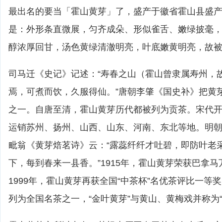
最出名的要当「霍山黄芽」了，盛产于徽省霍山县盛
是：外形条直微展，匀齐成朵、形似雀舌、嫩绿披毫
醇浓厚回甘，汤色黄绿清澈明亮，叶底嫩黄明亮，故被
司马迁《史记》记述：“寿春之山（霍山曾隶属寿州，
焉，可煮而饮，久服得仙。”唐朝李肇《国史补》把黄芽
之一。自唐至清，霍山黄芽历代都被列为贡茶。宋代
运销苏州、扬州、山西、山东、河南、东北等地。明
毗翁《黄芽焙茗诗》云：“露蕊纤纤才吐碧，即防叶老
下，每到春来一县香。”1915年，霍山黄芽荣获巴拿
1999年，霍山黄芽再获全国“中茶杯”名优茶评比一等
列为全国名茶之一，“金叶黄芽”与黄山、黄梅戏并称为“