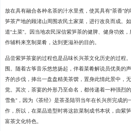
放在具有融合各种名茶的汁水里煮，使其具有“茶香”
笋茶产地的顾渚山周围农民土家菜，进行改良而成。如
道“土菜”。因当地农民深信紫笋茶的健脾、健身功效
作辅料来烹制菜肴，达到更滋补的目的。
品尝紫笋茶宴的过程也是品味长兴茶文化历史的过程。
围。随着古筝音乐悠悠扬起，伴着菜肴解说员优美的
齐的步伐，捧出一盘盘精美茶馔，置身此情此景中，
觉。其次，茶宴的外形乃至命名，都传递着一种强烈的
雪鱼”，因为《茶经》是茶圣陆羽当年在长兴所完成的
作，所以，在菜品造型时将这款菜制成书本状，由紫
富茶文化特色。