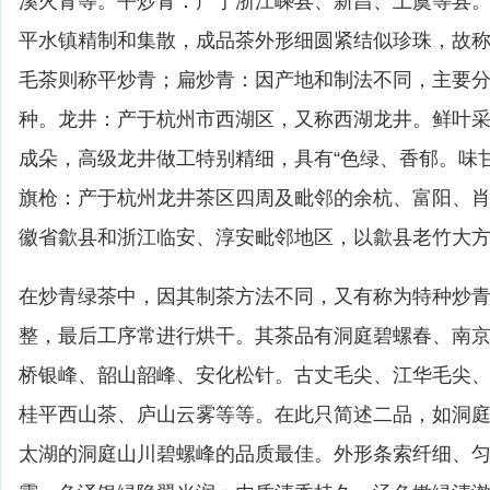
溪火青等。平炒青：产于浙江嵊县、新昌、上虞等县
平水镇精制和集散，成品茶外形细圆紧结似珍珠，故称
毛茶则称平炒青；扁炒青：因产地和制法不同，主要
种。龙井：产于杭州市西湖区，又称西湖龙井。鲜叶
成朵，高级龙井做工特别精细，具有“色绿、香郁。味
旗枪：产于杭州龙井茶区四周及毗邻的余杭、富阳、
徽省歙县和浙江临安、淳安毗邻地区，以歙县老竹大
在炒青绿茶中，因其制茶方法不同，又有称为特种炒
整，最后工序常进行烘干。其茶品有洞庭碧螺春、南
桥银峰、韶山韶峰、安化松针。古丈毛尖、江华毛尖
桂平西山茶、庐山云雾等等。在此只简述二品，如洞
太湖的洞庭山川碧螺峰的品质最佳。外形条索纤细、